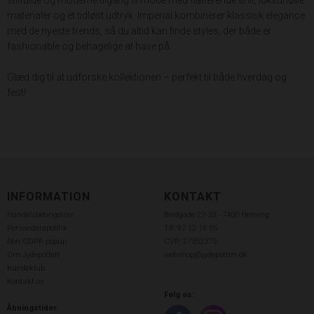
stilfulde og moderne tilgang til mode med flatterende snit, luksuriøse
materialer og et tidløst udtryk. Imperial kombinerer klassisk elegance
med de nyeste trends, så du altid kan finde styles, der både er
fashionable og behagelige at have på.
Glæd dig til at udforske kollektionen – perfekt til både hverdag og
fest!
INFORMATION
KONTAKT
Handelsbetingelser
Bredgade 27-33 - 7400 Herning
Persondatapolitik
Tlf: 97 12 16 65
Åbn GDPR-popup
CVR: 27352375
Om Jydepotten
webshop@jydepotten.dk
Kundeklub
Kontakt os
Følg os:
Åbningstider: