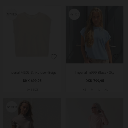
NYHED
NYHED
Imperial M302 Strikbluse - Beige
Imperial m999 Bluse - Sky
DKK 699,95
DKK 799,95
ONE SIZE
XS
M
L
XL
NYHED