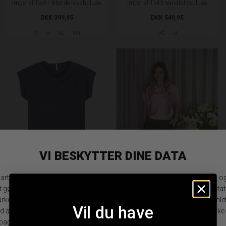
Imperial Tw91 Blonde Meshbluse
Imperial Tk43 Vandfaldsbluse
DKK 399,95
DKK 549,95
S
M
XL
XXL
XS
M
Imperial Tk43 Vandfaldsbluse
Imperial Tk43 Vandfaldsbluse
DKK 549,95
DKK 549,95
XS
S
M
L
XL
XS
S
M
L
Vil du have