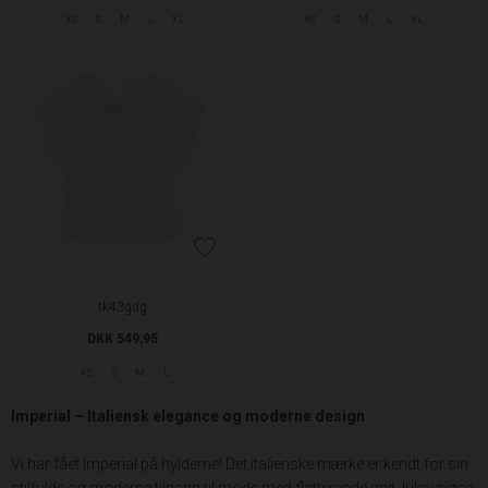
XS
S
M
L
XL
XS
S
M
L
XL
tk43gdg
DKK 549,95
XS
S
M
L
Imperial – Italiensk elegance og moderne design
Vi har fået Imperial på hylderne! Det italienske mærke er kendt for sin