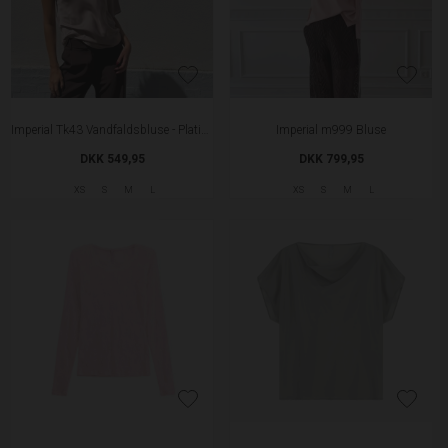
Imperial Tk43 Vandfaldsbluse - Platino
Imperial m999 Bluse
DKK 549,95
DKK 799,95
XS
S
M
L
XS
S
M
L