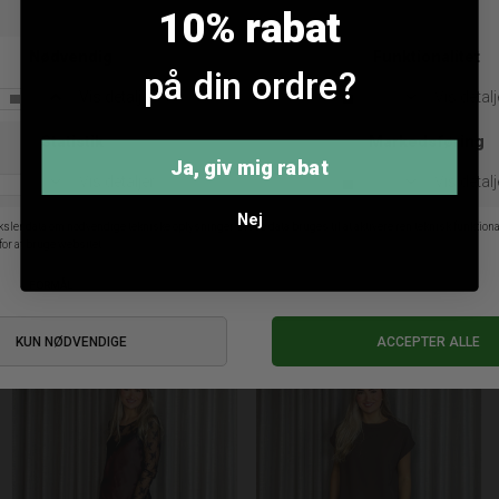
10% rabat
på din ordre?
Ja, giv mig rabat
Nej
Imperial m999 Bluse
Imperial Tw91 Blonde Meshbluse
DKK 799,95
DKK 399,95
XS
S
L
XL
S
M
L
XL