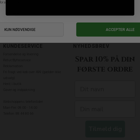
Åbningstider:
Man-tors: 10.00 - 17:30
Fredag: 10.00 - 18.00
Lørdag: 10.00 - 15.00
KUNDESERVICE
NYHEDSBREV
Forsendelse og levering
Spar 10% på din
Retur/Bytteservice
Reklamation
første ordre
Fri fragt ved køb over 499 (gælder ikke
udsalg)
Hent i butik
Gaver og indpakning
Webshoppens telefontider:
Man-Fre: 09.00 - 14.00
Telefon: 88 44 80 66
Tilmeld dig