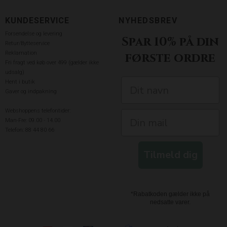
KUNDESERVICE
NYHEDSBREV
Forsendelse og levering
Spar 10% på din
Retur/Bytteservice
Reklamation
første ordre
Fri fragt ved køb over 499 (gælder ikke
udsalg)
Hent i butik
Gaver og indpakning
Webshoppens telefontider:
Man-Fre: 09.00 - 14.00
Telefon: 88 44 80 66
Tilmeld dig
*Rabatkoden gælder ikke på
nedsatte varer.