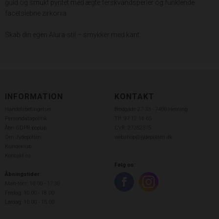
guld og smukt pyntet med ægte ferskvandsperler og funklende
facetslebne zirkonia.
Skab din egen Alura-stil – smykker med kant.
INFORMATION
KONTAKT
Handelsbetingelser
Bredgade 27-33 - 7400 Herning
Persondatapolitik
Tlf: 97 12 16 65
Åbn GDPR-popup
CVR: 27352375
Om Jydepotten
webshop@jydepotten.dk
Kundeklub
Kontakt os
Følg os:
Åbningstider:
Man-tors: 10.00 - 17:30
Fredag: 10.00 - 18.00
Lørdag: 10.00 - 15.00