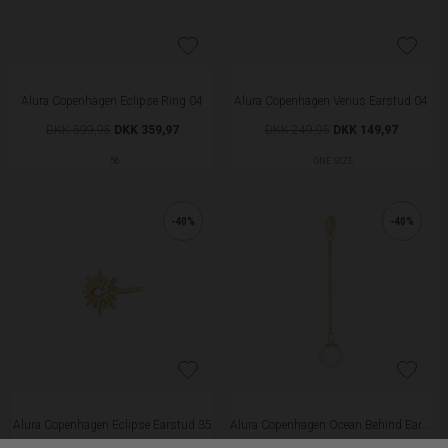
Alura Copenhagen Eclipse Ring 04
Alura Copenhagen Venus Earstud 04
DKK 599,95
DKK 359,97
DKK 249,95
DKK 149,97
56
ONE SIZE
-40%
-40%
Alura Copenhagen Eclipse Earstud 35
Alura Copenhagen Ocean Behind Ear 01