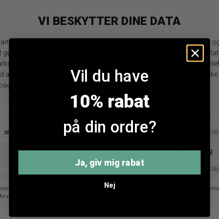
DKK 199,95
DKK 119,97
DKK 149,95
DKK 89,97
ONE SIZE
ONE SIZE
-40%
-40%
Vil du have
10% rabat
på din ordre?
Alura Copenhagen Ocean Ear Chain 01
Alura Copenhagen Ocean Earstud 13
Ja, giv mig rabat
DKK 249,95
DKK 149,97
DKK 349,95
DKK 209,97
ONE SIZE
ONE SIZE
Nej
-40%