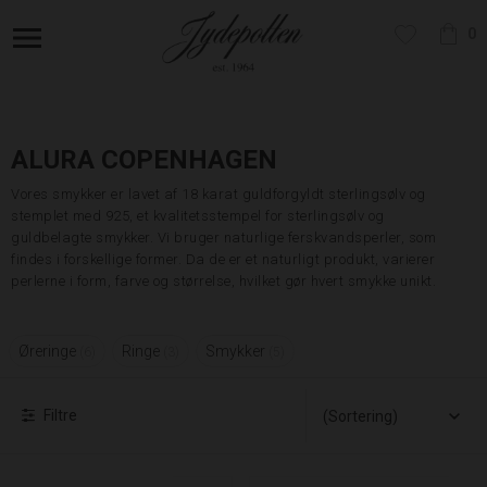
0
ALURA COPENHAGEN
Vores smykker er lavet af 18 karat guldforgyldt sterlingsølv og
stemplet med 925, et kvalitetsstempel for sterlingsølv og
guldbelagte smykker. Vi bruger naturlige ferskvandsperler, som
findes i forskellige former. Da de er et naturligt produkt, varierer
perlerne i form, farve og størrelse, hvilket gør hvert smykke unikt.
Øreringe
Ringe
Smykker
6
3
5
Filtre