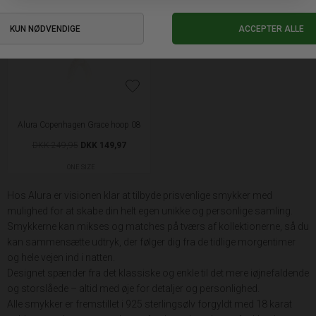
Alura Copenhagen Grace hoop 08
DKK 249,95
DKK 149,97
ONE SIZE
Hos Alura er visionen klar at tilbyde prisvenlige smykker med
mulighed for at skabe din helt egen unikke og personlige samling.
Smykkerne kan mikses og matches på tværs af kollektionerne, så du
kan sammensætte udtryk, der følger dig fra de tidlige morgentimer
og hele vejen ind i natten.
Designet spænder fra det klassiske og enkle til det mere iøjnefaldende
og storslåede – altid med øje for detaljer og personlighed.
Alle smykker er fremstillet i 925 sterlingsølv forgyldt med 18 karat