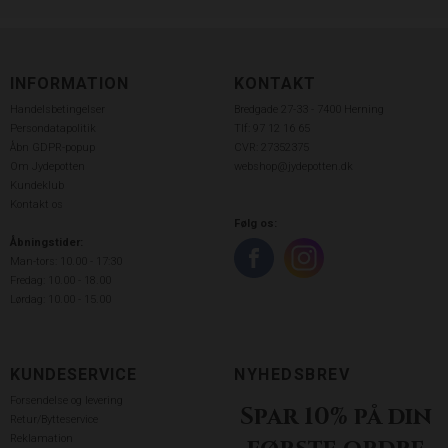
INFORMATION
KONTAKT
Handelsbetingelser
Bredgade 27-33 - 7400 Herning
Persondatapolitik
Tlf: 97 12 16 65
Åbn GDPR-popup
CVR: 27352375
Om Jydepotten
webshop@jydepotten.dk
Kundeklub
Kontakt os
Følg os:
Åbningstider:
Man-tors: 10.00 - 17:30
Fredag: 10.00 - 18.00
Lørdag: 10.00 - 15.00
KUNDESERVICE
NYHEDSBREV
Forsendelse og levering
Spar 10% på din
Retur/Bytteservice
Reklamation