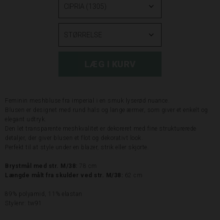
Feminin meshbluse fra imperial i en smuk lyserød nuance.
Blusen er designet med rund hals og lange ærmer, som giver et enkelt og
elegant udtryk.
Den let transparente meshkvalitet er dekoreret med fine strukturerede
detaljer, der giver blusen et flot og dekorativt look.
Perfekt til at style under en blazer, strik eller skjorte.
Brystmål med str. M/38:
78 cm
Længde målt fra skulder ved str. M/38:
62 cm
89% polyamid, 11% elastan
Stylenr: tw91