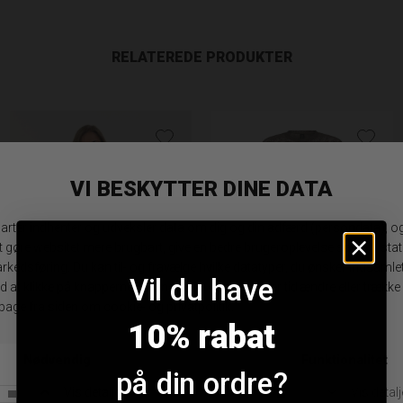
RELATEREDE PRODUKTER
Vil du have
Luxzuz Thora Meshbluse
Hype The Detail 852-14 Meshbluse
10% rabat
DKK 349,95
DKK 374,95
på din ordre?
S/M
M/L
L/XL
S
L
XL