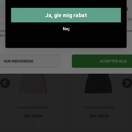
Ja, giv mig rabat
ANDRE KØBTE OGSÅ
Nej
Rosemunde Silketop
Rosemunde Silketop
DKK 299,95
DKK 299,95
XL
S
M
L
XL