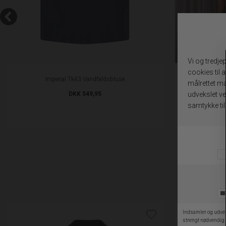
Imperial Tk43 Vandfaldsbluse
Impe
DKK 549,95