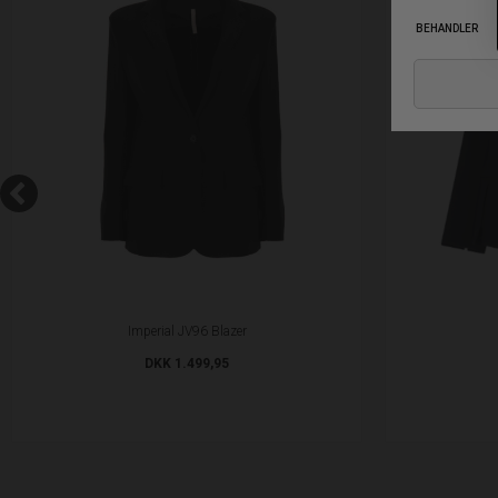
Imperial JV96 Blazer
DKK 1.499,95