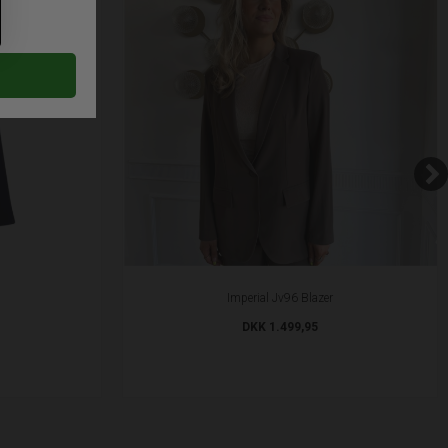
Imperial Jv96 Blazer
DKK 1.499,95