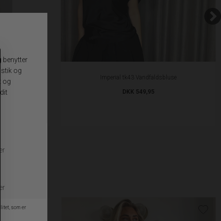
bluse
Imperial tk43 Vandfaldsbluse
DKK 549,95