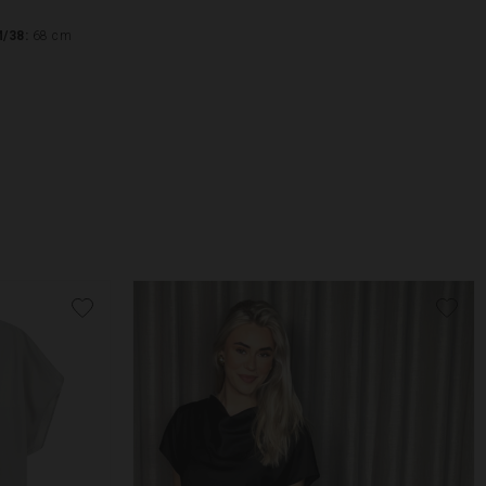
M/38:
68 cm