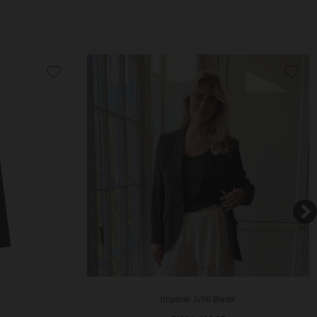
Imperial Jv96 Blazer