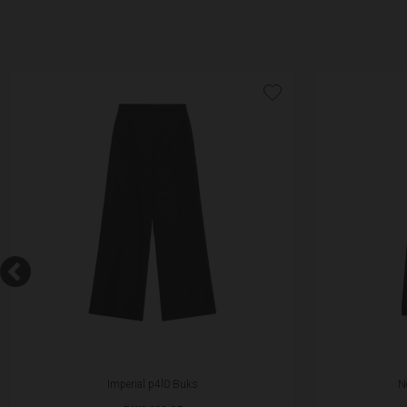
Imperial p4l0 Buks
N