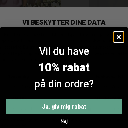
rial Tk43 Vandfaldsbluse
Imperial Tk43 Vandfalds
Vil du have
DKK 549,95
DKK 549,95
10% rabat
på din ordre?
ANDRE KØBTE OGSÅ
Ja, giv mig rabat
Nej