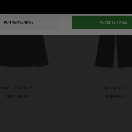
Imperial Ja06 Blazer
Imperial p1ae Buks
DKK 1.599,95
DKK 849,95