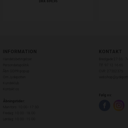
DKK 699,95
INFORMATION
KONTAKT
Handelsbetingelser
Bredgade 27-33 - 
Persondatapolitik
Tlf: 97 12 16 65
Åbn GDPR-popup
CVR: 27352375
Om Jydepotten
webshop@jydepott
Kundeklub
Kontakt os
Følg os:
Åbningstider:
Man-tors: 10.00 - 17:30
Fredag: 10.00 - 18.00
Lørdag: 10.00 - 15.00