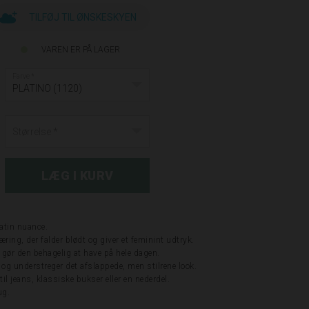
TILFØJ TIL ØNSKESKYEN
VAREN ER PÅ LAGER
Farve
PLATINO (1120)
Størrelse
atin nuance.
ing, der falder blødt og giver et feminint udtryk.
m gør den behagelig at have på hele dagen.
 og understreger det afslappede, men stilrene look.
il jeans, klassiske bukser eller en nederdel.
ug.