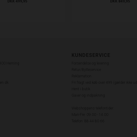
DKK 499,95
DKK 849,95
KUNDESERVICE
7400 Herning
Forsendelse og levering
Retur/Bytteservice
Reklamation
en.dk
Fri fragt ved køb over 499 (gælder ikke u
Hent i butik
Gaver og indpakning
Webshoppens telefontider:
Man-Fre: 09.00 - 14.00
Telefon: 88 44 80 66