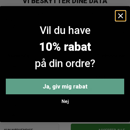
ck Colour BCLeonor Bælte
Hype The Detail Strømpe
DKK 299,95
DKK 149,95
Vil du have
10% rabat
ANDRE KØBTE OGSÅ
på din ordre?
Ja, giv mig rabat
Nej