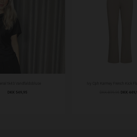
erial tk43 Vandfaldsbluse
Ivy Cph Karmey French Kick Fl
DKK 549,95
DKK 899,95
DKK 449,