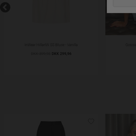
InWear HillarIW SS Bluse - Vanilla
Gossia
DKK 399,95
DKK 299,96