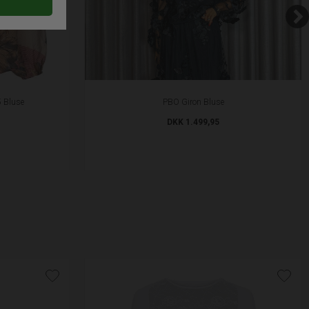
 Bluse
PBO Giron Bluse
DKK 1.499,95