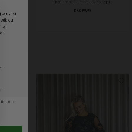
buks
Hype The Detail Tennis Strømpe 2-pak
DKK 99,95