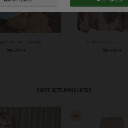
 Zabina Bluse - Blue Stripes
Luxzuz One Two 7774-2685
DKK 799,95
DKK 399,95
SIDST SETE PRODUKTER
SALE