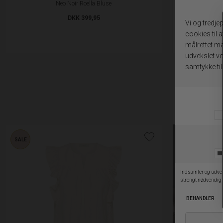
Neo Noir Roella Bluse
Bla
DKK 399,95
SALE