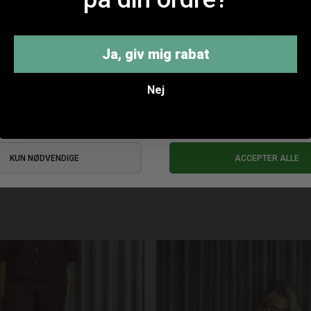
Ja, giv mig rabat
Nej
F-CPH Bamboo Skjorte
BTF-CPH Jakke 400040
DKK 749,95
DKK 1.699,95