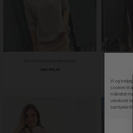
BTF-CPH Mira Cashmere Pullover
BTF-CP
DKK 999,95