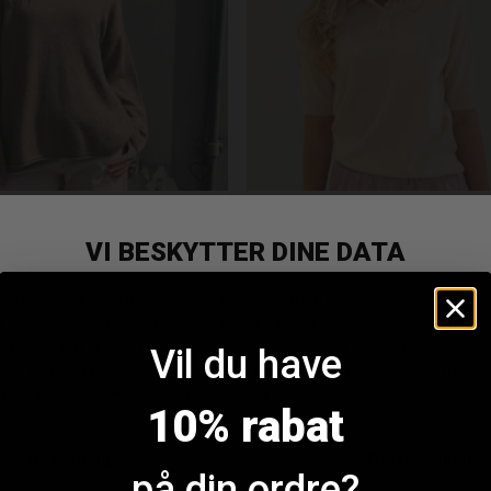
H Mira Cashmere Pullover
BTF Cashmere Pullover Med C
DKK 999,95
DKK 899,95
Vil du have
10% rabat
på din ordre?