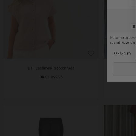
BTF Cashmere Raccoon Vest
BT
DKK 1.399,95