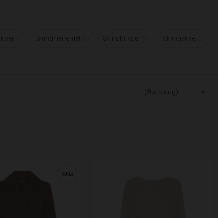
ukser
skind nederdel
Skindbukser
skindjakke
1
1
1
2
SALE