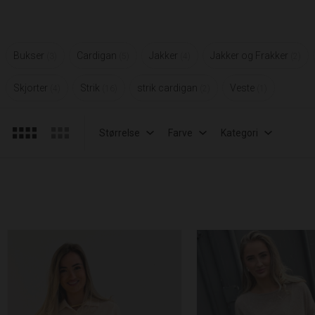
Bukser
Cardigan
Jakker
Jakker og Frakker
3
5
4
2
Skjorter
Strik
strik cardigan
Veste
4
16
2
1
Størrelse
Farve
Kategori