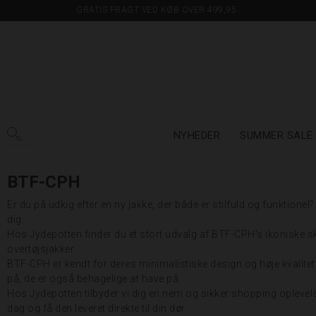
GRATIS FRAGT VED KØB OVER 499,95
NYHEDER
SUMMER SALE
BTF-CPH
Er du på udkig efter en ny jakke, der både er stilfuld og funktionel
dig.
Hos Jydepotten finder du et stort udvalg af BTF-CPH's ikoniske sk
overtøjsjakker.
BTF-CPH er kendt for deres minimalistiske design og høje kvalitet
på, de er også behagelige at have på.
Hos Jydepotten tilbyder vi dig en nem og sikker shopping oplevels
dag og få den leveret direkte til din dør.