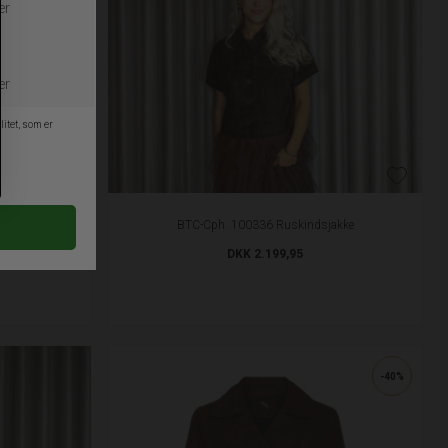
BTC-Cph. 100336 Ruskindsjakke
DKK 2.199,95
-40%