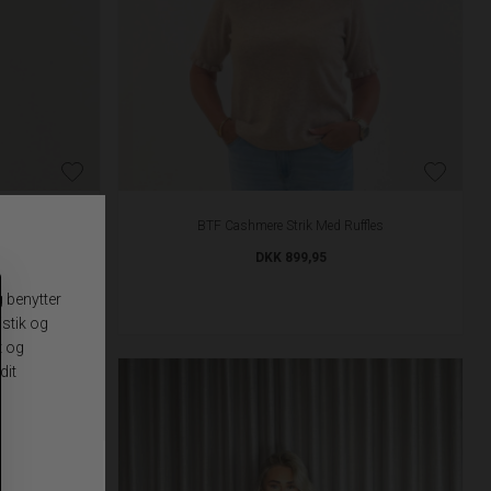
ollar
BTF Cashmere Strik Med Ruffles
DKK 899,95