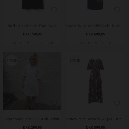
Noella N-Jozie Kjole - Black Wash
Love & Divine Love1589 Kjole - Navy Emb
DKK 749,95
DKK 699,95
XS
S
M
L
XL
XXL
XS
S
M
L
XL
NYHED
NYHED
Copenhagen Luxe 1150 Kjole - White
Sisters Point Gisela-dr28 Kjole - Berry Flower
DKK 299,95
DKK 599,95