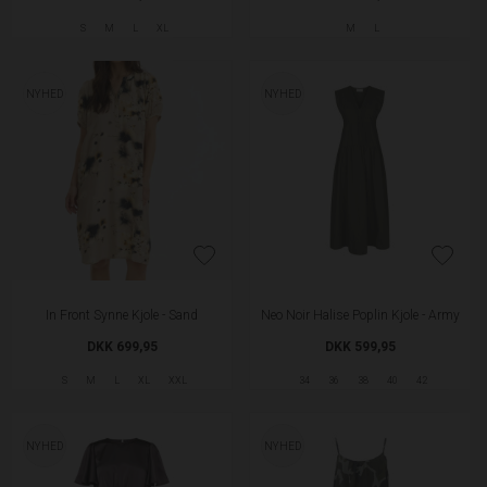
S
M
L
XL
M
L
NYHED
NYHED
In Front Synne Kjole - Sand
Neo Noir Halise Poplin Kjole - Army
DKK 699,95
DKK 599,95
S
M
L
XL
XXL
34
36
38
40
42
NYHED
NYHED