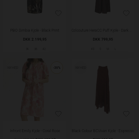
PBO Simbia Kjole - Black Print
Co'couture HeraCC Puff Kjole - Dark Brown
DKK 2.199,95
DKK 799,95
36
38
42
XS
S
M
L
NYHED
-30%
NYHED
Infront Emily Kjole - Coral Rose
Black Colour BCVivan Kjole - Espresso