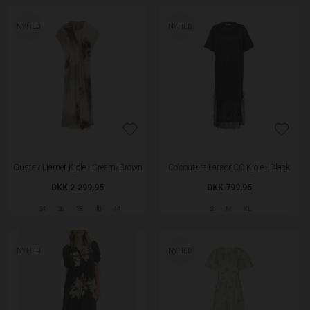
NYHED
NYHED
Gustav Harriet Kjole - Cream/Brown
Co'couture LarsonCC Kjole - Black
DKK 2.299,95
DKK 799,95
34
36
38
40
44
S
M
XL
NYHED
NYHED