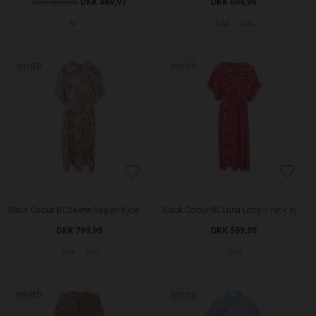
DKK 699,95
DKK 489,97
DKK 699,95
M
L
S/M
L/XL
NYHED
NYHED
Black Colour BCZelene Raglan Kjole - Coral
Black Colour BCLuna Long V-neck Kjole - Epic Pink
DKK 799,95
DKK 599,95
S/M
M/L
S/M
NYHED
NYHED