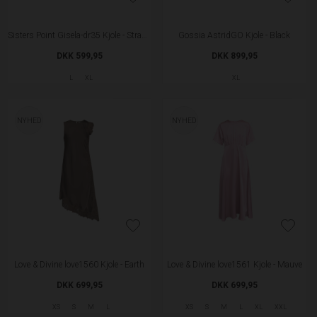
Sisters Point Gisela-dr35 Kjole - Straw Flowers
Gossia AstridGO Kjole - Black
DKK 599,95
DKK 899,95
L
XL
XL
NYHED
NYHED
Love & Divine love1560 Kjole - Earth
Love & Divine love1561 Kjole - Mauve
DKK 699,95
DKK 699,95
XS
S
M
L
XS
S
M
L
XL
XXL