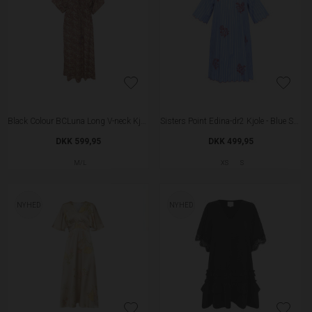
Black Colour BCLuna Long V-neck Kjole - Glory Rose
Sisters Point Edina-dr2 Kjole - Blue Stripe
DKK 599,95
DKK 499,95
M/L
XS
S
NYHED
NYHED