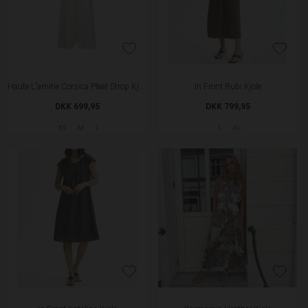
Haute L'amitie Corsica Pleat Strop Kjole - White
In Front Rubi Kjole
DKK 699,95
DKK 799,95
XS
M
L
L
XL