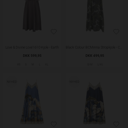
Love & Divine Love1610 Kjole - Earth
Black Colour BCMinna Stropkjole - Camuflage
DKK 599,95
DKK 499,95
XS
S
M
L
XL
S/M
L/XL
NYHED
NYHED