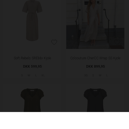
Soft Rebels SREbbi Kjole
Co'couture CherCC Wrap SS Kjole
DKK 599,95
DKK 899,95
S
M
L
XL
XS
S
M
L