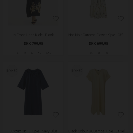
In Front Linse Kjole - Black
Neo Noir Gardena Flower Kjole - Off-white
DKK 799,95
DKK 699,95
S
M
L
XL
XXL
34
36
40
NYHED
NYHED
Luxzuz Cicilu Kjole - Navy Blue
Black Colour BCSamos Kjole - L.t Yellow