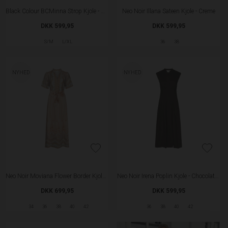
Black Colour BCMinna Strop Kjole - Camouflage
Neo Noir Illana Sateen Kjole - Creme
DKK 599,95
DKK 599,95
S/M
L/XL
36
38
NYHED
NYHED
Neo Noir Moviana Flower Border Kjole - Flower Peach
Neo Noir Irena Poplin Kjole - Chocolate Brown
DKK 699,95
DKK 599,95
34
36
38
40
42
36
38
40
42