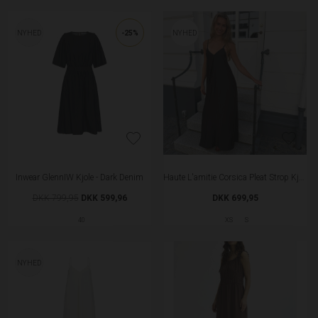
NYHED
-25%
NYHED
Inwear GlennIW Kjole - Dark Denim
Haute L'amitie Corsica Pleat Strop Kjole - Mocca
DKK 799,95
DKK 599,96
DKK 699,95
40
XS
S
NYHED