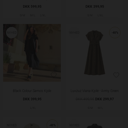
DKK 599,95
DKK 399,95
S/M
M/L
L/XL
S/M
L/XL
NYHED
NYHED
-40%
Black Colour Samos Kjole
Luxzuz Viana Kjole - Army Green
DKK 399,95
DKK 499,95
DKK 299,97
L/XL
S/M
M/L
NYHED
-40%
NYHED