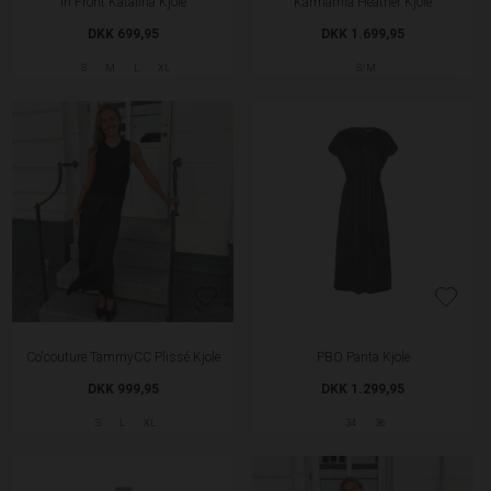
In Front Katalina Kjole
Karmamia Heather Kjole
DKK 699,95
DKK 1.699,95
S
M
L
XL
S/M
Co'couture TammyCC Plissé Kjole
PBO Panta Kjole
DKK 999,95
DKK 1.299,95
S
L
XL
34
36