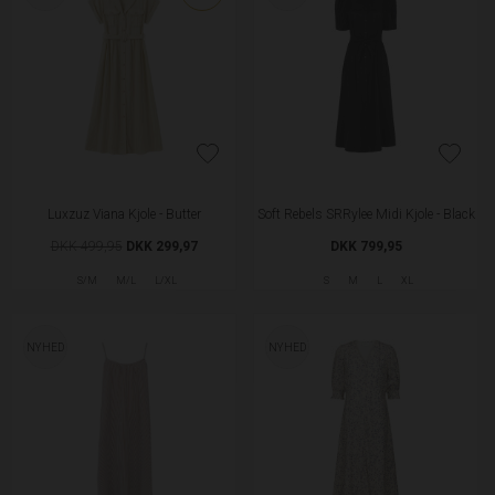
Luxzuz Viana Kjole - Butter
Soft Rebels SRRylee Midi Kjole - Black
DKK 499,95
DKK 299,97
DKK 799,95
S/M
M/L
L/XL
S
M
L
XL
NYHED
NYHED