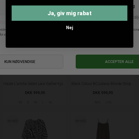
36
38
42
S
M
L
Ja, giv mig rabat
NYHED
NYHED
Nej
Haute L'amitie Satari Lace Gather Kjole - Black
Black Colour BCJuliana Blonde Strop Kjole - Black
DKK 999,95
DKK 599,95
XS
S
M
L
XL
M/L
L/XL
NYHED
NYHED