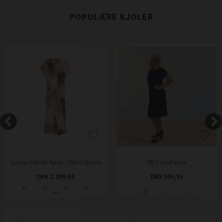
POPULÆRE KJOLER
Gustav Harriet Kjole - Cream/Brown
PBO Jolaf Kjole
DKK 2.299,95
DKK 999,95
34
36
38
40
44
XS
L
XL