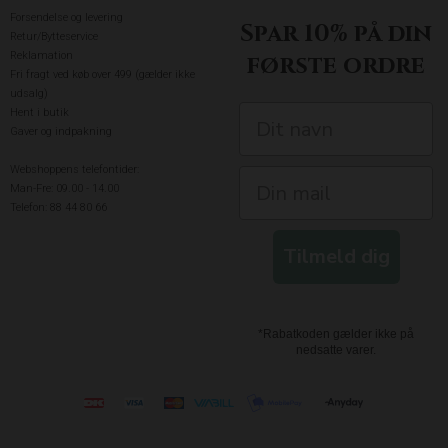
Forsendelse og levering
Spar 10% på din
Retur/Bytteservice
Reklamation
første ordre
Fri fragt ved køb over 499 (gælder ikke
udsalg)
Hent i butik
Gaver og indpakning
Webshoppens telefontider:
Man-Fre: 09.00 - 14.00
Telefon: 88 44 80 66
Tilmeld dig
*Rabatkoden gælder ikke på
nedsatte varer.