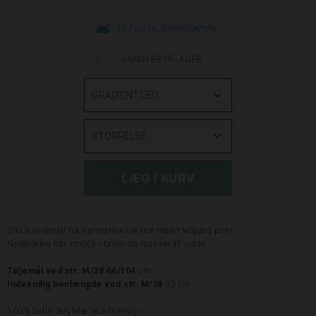
TILFØJ TIL ØNSKESKYEN
VAREN ER PÅ LAGER
Smuk nederdel fra Karmamia i et flot mørkt leopard print
.
Nederdelen har smock i taljen og masser af vidde.
Taljemål ved str. M/38 66/104
cm
Indvendig benlængde ved str. M/38
95 cm
100% Satin Terylene (eco-friendly)