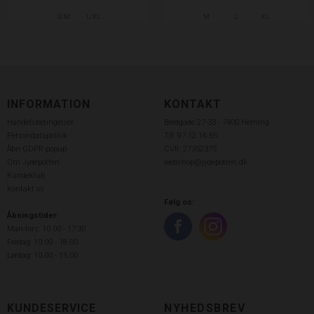
S/M
L/XL
M
L
XL
INFORMATION
KONTAKT
Handelsbetingelser
Bredgade 27-33 - 7400 Herning
Persondatapolitik
Tlf: 97 12 16 65
Åbn GDPR-popup
CVR: 27352375
Om Jydepotten
webshop@jydepotten.dk
Kundeklub
Kontakt os
Følg os:
Åbningstider:
Man-tors: 10.00 - 17:30
Fredag: 10.00 - 18.00
Lørdag: 10.00 - 15.00
KUNDESERVICE
NYHEDSBREV