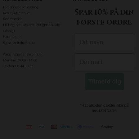
Forsendelse og levering
Spar 10% på din
Retur/Bytteservice
Reklamation
første ordre
Fri fragt ved køb over 499 (gælder ikke
udsalg)
Hent i butik
Gaver og indpakning
Webshoppens telefontider:
Man-Fre: 09.00 - 14.00
Telefon: 88 44 80 66
Tilmeld dig
*Rabatkoden gælder ikke på
nedsatte varer.