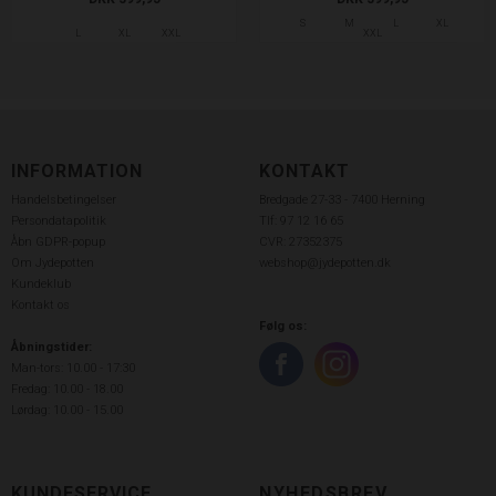
S
M
L
XL
L
XL
XXL
XXL
INFORMATION
KONTAKT
Handelsbetingelser
Bredgade 27-33 - 7400 Herning
Persondatapolitik
Tlf: 97 12 16 65
Åbn GDPR-popup
CVR: 27352375
Om Jydepotten
webshop@jydepotten.dk
Kundeklub
Kontakt os
Følg os:
Åbningstider:
Man-tors: 10.00 - 17:30
Fredag: 10.00 - 18.00
Lørdag: 10.00 - 15.00
KUNDESERVICE
NYHEDSBREV