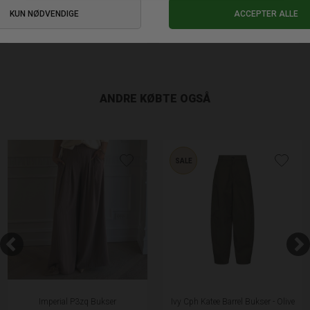
DKK 399,95
DKK 399,95
L
XL
XXL
S
M
L
XL
XXL
ANDRE KØBTE OGSÅ
SALE
Imperial P3zq Bukser
Ivy Cph Katee Barrel Bukser - Olive