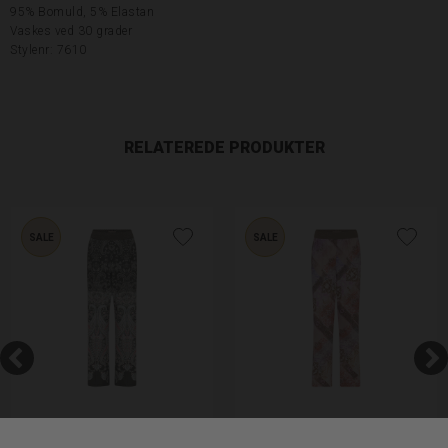
95% Bomuld,
5% Elastan
Vaskes ved 30 grader
Stylenr: 7610
RELATEREDE PRODUKTER
SALE
SALE
Gustav Marisa Jersey Bukser
Gustav Marisa Jersey Bukser