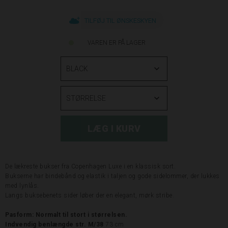
TILFØJ TIL ØNSKESKYEN
VAREN ER PÅ LAGER
De lækreste bukser fra Copenhagen Luxe i en klassisk sort.
Bukserne har bindebånd og elastik i taljen og gode sidelommer, der lukkes
med lynlås.
Langs buksebenets sider løber der en elegant, mørk stribe.
Pasform:
Normalt til stort i størrelsen.
Indvendig benlængde str. M/38
73 cm