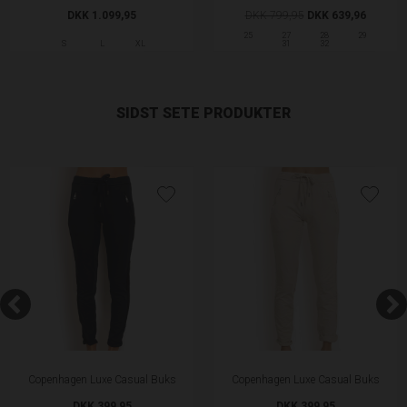
DKK 1.099,95
DKK 799,95
DKK 639,96
25
27
28
29
S
L
XL
31
32
SIDST SETE PRODUKTER
Copenhagen Luxe Casual Buks
Copenhagen Luxe Casual Buks
DKK 399,95
DKK 399,95