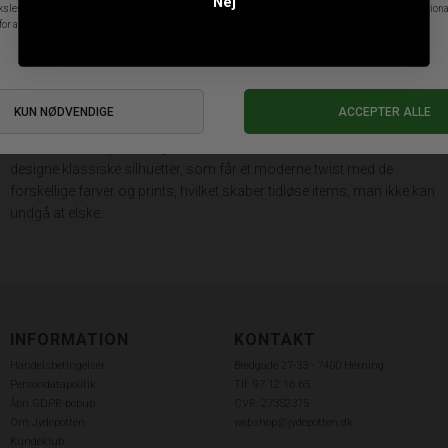
Nej
farvekombinationer, som går igen hos brandet, såsom silke. Senest
har Black Colour arbejdet med indiske sarier, som favorit materiale til
deres kollektioner. Hvert piece er lavet af en sari, der måler fem meter,
hvilket skaber en helt unik kombination af farve og print, som ikke
kan fås andetsteds. Hos Jydepotten præsenterer vi også stolt disse
styles, som nemt kan styles med klassisk items eller sammen, alt
efter hvilket udtryk, man går efter. Brandet har en unik evne til at
designe klassiske silhuetter, som får et moderne twist med de
forskellige farver og prints, hvilket skaber tidløse items, man ikke kan
undgå at elske.
INFORMATION
KONTAKT
Handelsbetingelser
Bredgade 27-33 - 7400 Herning
Persondatapolitik
Tlf: 97 12 16 65
Åbn GDPR-popup
CVR: 27352375
Om Jydepotten
webshop@jydepotten.dk
Kundeklub