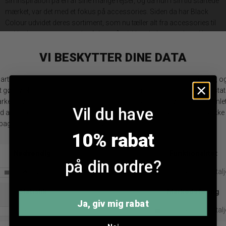
sin inspiration på én af sine mange rejser, og da hun i sin tid startede
mærket, var det med et fokus på accessories. Siden da har Black
Colour udvidet deres sortiment, som nu tæller alt fra accessories til
tørklæder og senest med et fokus på tøj. Hos Jydepotten har vi især
kastet vores kærlighed efter mærket grundet deres evne til at skabe
styles med masser af kontraster, men altid med et fokus på feminine
designs, der følger tidens trends uden at glemme de klassiske
touches. Black Colour er, trods navnet, ikke et farveforskrækket
brand og tøjet taler især til kvinden, som ikke er bange for at skille sig
lidt ud, men de tidløse valg af farver er også målrette kvinden, som
Vil du have
elsker designs med øje for hverdagsluksus. Anette Skjødt Larsens
tilgang til design er også, at de skal være for alle, der har lyst, derfor
10% rabat
er Black Colour også et mærke, der er prismæssigt fair uden at gå på
kompromis med kvaliteten.
på din ordre?
Dansk design inspireret af verden
Black Colour designer alle deres kollektioner i Danmark, men har
Ja, giv mig rabat
primær produktion i Italien og Indien. Dette skyldes netop de givne
landes specialisering indenfor mange af de materialer og