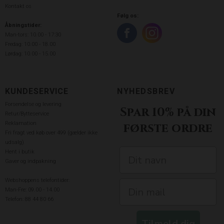
Kontakt os
Følg os:
Åbningstider:
Man-tors: 10.00 - 17:30
Fredag: 10.00 - 18.00
Lørdag: 10.00 - 15.00
KUNDESERVICE
NYHEDSBREV
Forsendelse og levering
Spar 10% på din
Retur/Bytteservice
Reklamation
første ordre
Fri fragt ved køb over 499 (gælder ikke
udsalg)
Hent i butik
Gaver og indpakning
Webshoppens telefontider:
Man-Fre: 09.00 - 14.00
Telefon: 88 44 80 66
Tilmeld dig