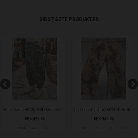
SIDST SETE PRODUKTER
Black Colour BCAlly Ballon Bukser - Army Camouflage
Cabana Living Camo 6091 Barrel Bukser - Nature Camo
DKK 599,95
DKK 849,95
XS/S
S/M
M/L
XS
S
M
XL