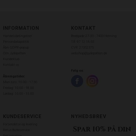
INFORMATION
KONTAKT
Handelsbetingelser
Bredgade 27-33 - 7400 Herning
Persondatapolitik
Tlf: 97 12 16 65
Åbn GDPR-popup
CVR: 27352375
Om Jydepotten
webshop@jydepotten.dk
Kundeklub
Kontakt os
Følg os:
Åbningstider:
Man-tors: 10.00 - 17:30
Fredag: 10.00 - 18.00
Lørdag: 10.00 - 15.00
KUNDESERVICE
NYHEDSBREV
Forsendelse og levering
Spar 10% på din
Retur/Bytteservice
Reklamation