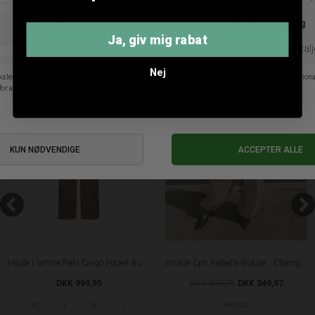
Ja, giv mig rabat
ANDRE KØBTE OGSÅ
Nej
SALE
Haute L'amitie Rabi Cargo Pocket Bukser - Walnut
Amaze Cph Rafaella Bukser - Champagne
DKK 999,95
DKK 499,95
DKK 349,97
XS
S
M
L
ONE SIZE