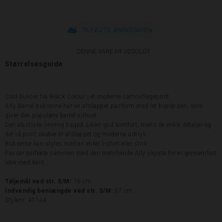
TILFØJ TIL ØNSKESKYEN
DENNE VARE ER UDSOLGT
Størrelsesguide
Cool bukser fra Black Colour i et moderne camouflageprint.
Ally Barrel bukserne har en afslappet pasform med let buede ben, som
giver den populære barrel-silhuet.
Den elastiske linning bagpå sikrer god komfort, mens de enkle detaljer og
det rå print skaber et afslappet og moderne udtryk.
Bukserne kan styles med en enkel t-shirt eller strik.
Passer perfekte sammen med den matchende Ally skjorte for et gennemført
look med kant.
Taljemål ved str. S/M:
76 cm
Indvendig benlængde ved str. S/M:
67 cm
Stylenr: 41144