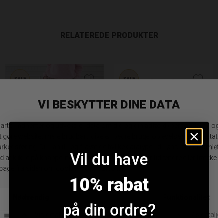
RELATEREDE PRODUKTER
SALE
SALE
Vil du have
10% rabat
Black Colour Ellie Barrel Buks
Black Colour Luna Barrel Bukser
DKK 649,95
DKK 324,98
DKK 499,95
DKK 299,97
på din ordre?
XS/S
XS/S
S/M