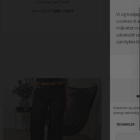
Continue Dea T-shirt
DKK 299,95
DKK 179,97