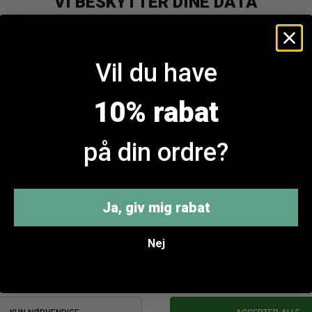
love1303-3 T-shirt
love1303-3 T-shirt
DKK 299,95
DKK 299,95
Vil du have
10% rabat
ANDRE KØBTE OGSÅ
på din ordre?
Ja, giv mig rabat
Nej