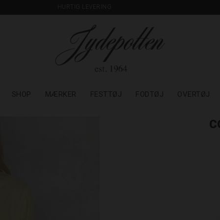
HURTIG LEVERING
SHOP
MÆRKER
FESTTØJ
FODTØJ
OVERTØJ
C