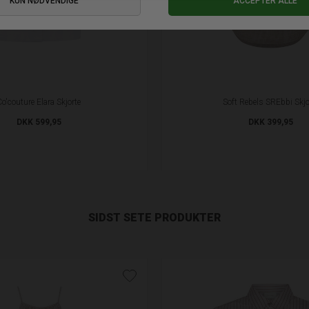
Co'couture Elara Skjorte
Soft Rebels SREbbi Skjo
DKK 599,95
DKK 399,95
SIDST SETE PRODUKTER