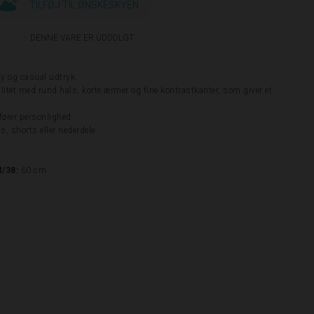
TILFØJ TIL ØNSKESKYEN
DENNE VARE ER UDSOLGT
ty og casual udtryk.
alitet med rund hals, korte ærmer og fine kontrastkanter, som giver et
lfører personlighed.
s, shorts eller nederdele.
M/38:
60 cm