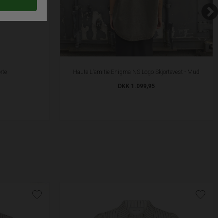
rte
Haute L'amitie Enigma NS Logo Skjortevest - Mud
DKK 1.099,95