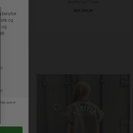
Munthe Nuri T-shirt
DKK 599,95