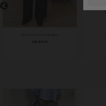
Mos Mosh Dara Deluxe Jeans
DKK 899,95