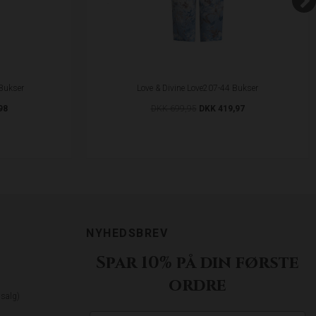
Bukser
Love & Divine Love207-44 Bukser
98
DKK 699,95
DKK 419,97
NYHEDSBREV
Spar 10% på din første
ordre
dsalg)