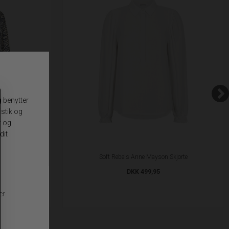
kjorte
Soft Rebels Anne Mayson Skjorte
98
DKK 499,95