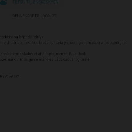
TILFØJ TIL ØNSKESKYEN
DENNE VARE ER UDSOLGT
 moderne og legende udtryk.
g hvide striber med fine broderede detaljer, som giver masser af personlighed
brede ærmer skaber et afslappet, men stilfuldt look.
ukser, når outfittet gerne må føles både casual og unikt.
M/38:
59 cm