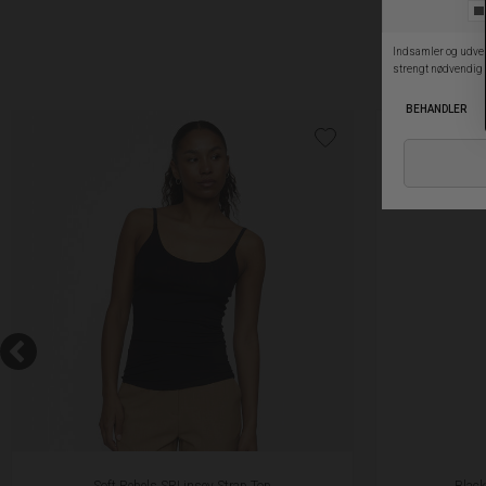
Soft Rebels SRLinsey Strap Top
Black