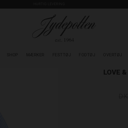
HURTIG LEVERING
SHOP
MÆRKER
FESTTØJ
FODTØJ
OVERTØJ
LOVE &
DK