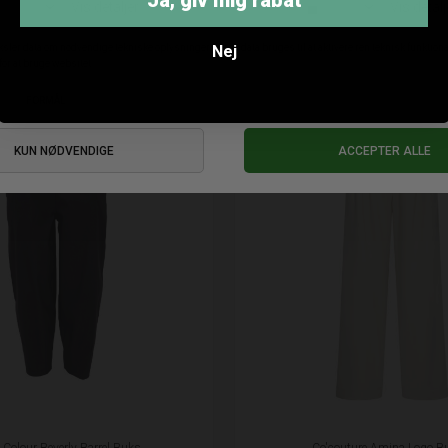
Ja, giv mig rabat
ANDRE KØBTE OGSÅ
Nej
 Colour Beverly Barrel Buks
Co'couture Amina Logo B