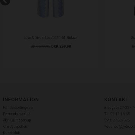
Love & Divine Love1024-61 Bukser
So
DKK 599,95
DKK 299,98
D
INFORMATION
KONTAKT
Handelsbetingelser
Bredgade 27-33 - 
Persondatapolitik
Tlf: 97 12 16 65
Åbn GDPR-popup
CVR: 27352375
Om Jydepotten
webshop@jydepott
Kundeklub