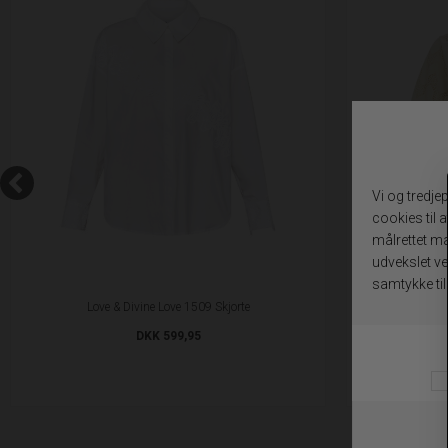
Love & Divine Love 1509 Skjorte
So
DKK 599,95