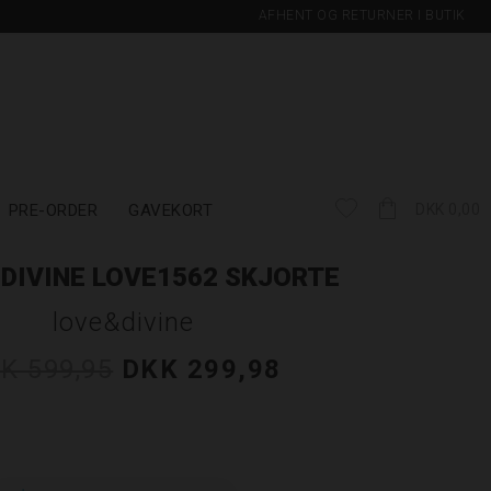
AFHENT OG RETURNER I BUTIK
PRE-ORDER
GAVEKORT
DKK 0,00
 DIVINE LOVE1562 SKJORTE
love&divine
K 599,95
DKK 299,98