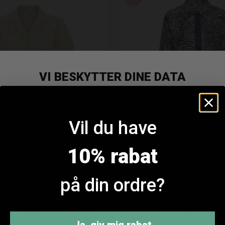
Vil du have
10% rabat
ft Rebels Adalia Skjorte
Love & Divine Love1393-1 S
DKK 499,95
DKK 549,95
DKK 274,
på din ordre?