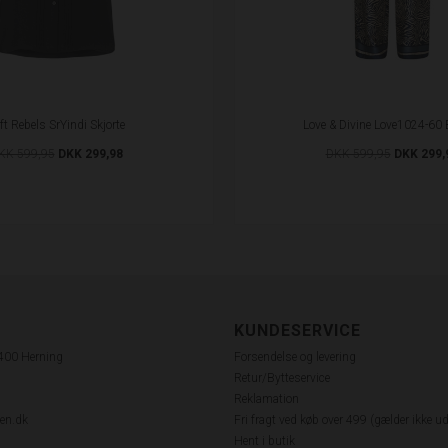
ft Rebels SrYindi Skjorte
Love & Divine Love1024-60 
KK 599,95
DKK 299,98
DKK 599,95
DKK 299,
KUNDESERVICE
7400 Herning
Forsendelse og levering
Retur/Bytteservice
Reklamation
en.dk
Fri fragt ved køb over 499 (gælder ikke u
Hent i butik