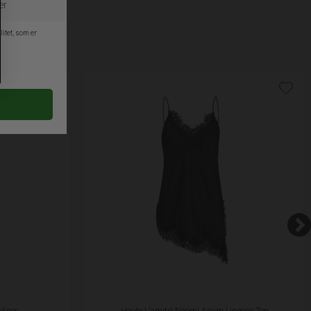
ukser
Haute L'amitié Naomi Asym Lingerie Top