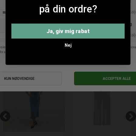
Soft Rebels Marla Cardigan
Soft Rebels Marla Cardigan
på din ordre?
DKK 399,95
DKK 399,95
S
M
L
XL
S
Ja, giv mig rabat
Nej
ANDRE KØBTE OGSÅ
SALE