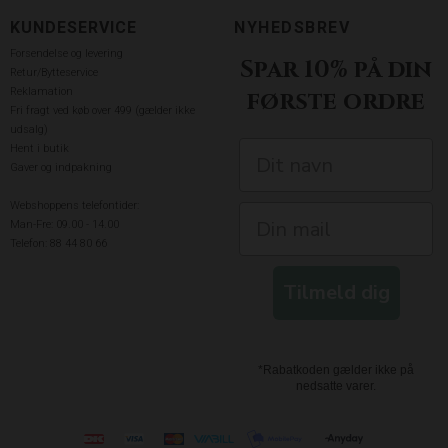
KUNDESERVICE
NYHEDSBREV
Forsendelse og levering
Spar 10% på din
Retur/Bytteservice
Reklamation
første ordre
Fri fragt ved køb over 499 (gælder ikke
udsalg)
Hent i butik
Gaver og indpakning
Webshoppens telefontider:
Man-Fre: 09.00 - 14.00
Telefon: 88 44 80 66
Tilmeld dig
*Rabatkoden gælder ikke på
nedsatte varer.