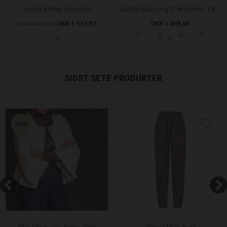
Gustav Britney Lang Kjole
Gustav Balia Long Wide Bukser - Elephant
DKK 1.599,95
DKK 1.119,97
DKK 1.499,95
34
36
38
40
38
42
SIDST SETE PRODUKTER
SALE