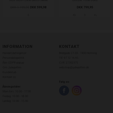
Mos Mosh Luca Bellini Jakke
Gossia Thilla Buks
DKK 1.199,95
DKK 599,98
DKK 799,95
S
XS
S
XL
INFORMATION
KONTAKT
Handelsbetingelser
Bredgade 27-33 - 7400 Herning
Persondatapolitik
Tlf: 97 12 16 65
Åbn GDPR-popup
CVR: 27352375
Om Jydepotten
webshop@jydepotten.dk
Kundeklub
Kontakt os
Følg os:
Åbningstider:
Man-tors: 10.00 - 17:30
Fredag: 10.00 - 18.00
Lørdag: 10.00 - 15.00