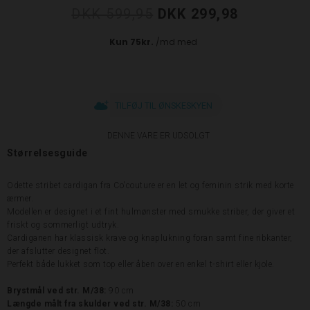
DKK 599,95
DKK 299,98
TILFØJ TIL ØNSKESKYEN
DENNE VARE ER UDSOLGT
Størrelsesguide
Odette stribet cardigan fra Co'couture er en let og feminin strik med korte
ærmer.
Modellen er designet i et fint hulmønster med smukke striber, der giver et
friskt og sommerligt udtryk.
Cardiganen har klassisk krave og knaplukning foran samt fine ribkanter,
der afslutter designet flot.
Perfekt både lukket som top eller åben over en enkel t-shirt eller kjole.
Brystmål ved str. M/38:
90 cm
Længde målt fra skulder ved str. M/38:
50 cm