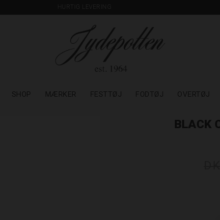
HURTIG LEVERING
SHOP
MÆRKER
FESTTØJ
FODTØJ
OVERTØJ
BLACK 
DK