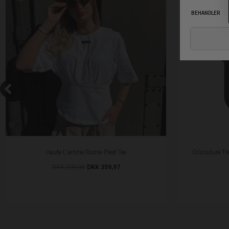
Haute L'amitie Romie Pleat Tee
Co'couture Tr
DKK 599,95
DKK 359,97