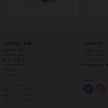
DKK 1.499,95
DKK 899,97
INFORMATION
KONTAKT
Handelsbetingelser
Bredgade 27-33 - 
Persondatapolitik
Tlf: 97 12 16 65
Åbn GDPR-popup
CVR: 27352375
Om Jydepotten
webshop@jydepott
Kundeklub
Kontakt os
Følg os:
Åbningstider:
Man-tors: 10.00 - 17:30
Fredag: 10.00 - 18.00
Lørdag: 10.00 - 15.00