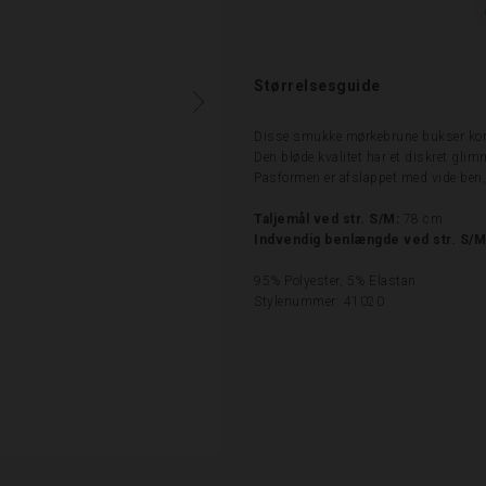
Størrelsesguide
Disse smukke mørkebrune bukser komb
Den bløde kvalitet har et diskret glim
Pasformen er afslappet med vide ben, h
Taljemål ved str. S/M:
78 cm
Indvendig benlængde ved str. S/M
95% Polyester, 5% Elastan
Stylenummer: 41020