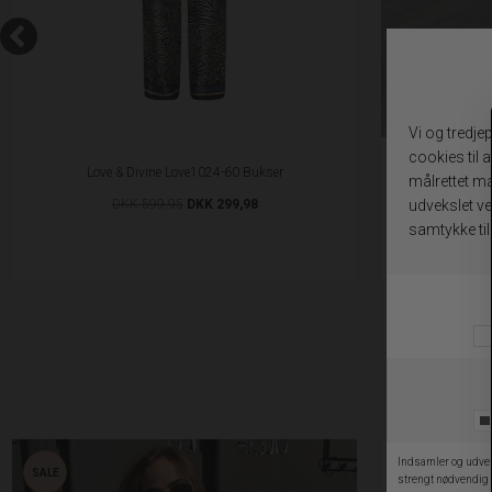
Love & Divine Love1024-60 Bukser
DKK 599,95
DKK 299,98
D
SALE