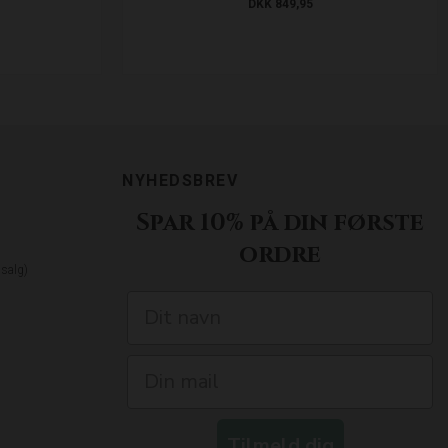
DKK 849,95
NYHEDSBREV
Spar 10% på din første
ordre
dsalg)
Tilmeld dig