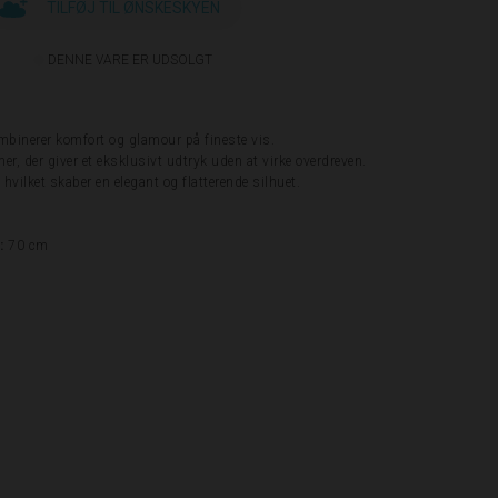
TILFØJ TIL ØNSKESKYEN
DENNE VARE ER UDSOLGT
inerer komfort og glamour på fineste vis.
mer, der giver et eksklusivt udtryk uden at virke overdreven.
vilket skaber en elegant og flatterende silhuet.
:
70 cm