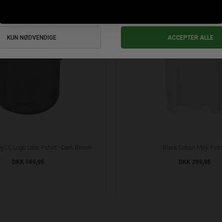
eyCC Logo Lace T-shirt - Dark Brown
Black Colour May T-shi
DKK 599,95
DKK 299,95