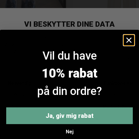
Infront Lisa Buks
Co'coture Acilecc Pleat B
Vil du have
KK 599,95
DKK 419,97
DKK 799,95
10% rabat
på din ordre?
ANDRE KØBTE OGSÅ
Ja, giv mig rabat
Nej