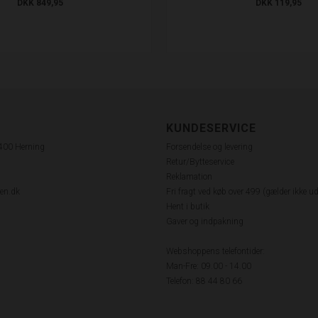
DKK 849,95
DKK 119,95
KUNDESERVICE
7400 Herning
Forsendelse og levering
Retur/Bytteservice
Reklamation
en.dk
Fri fragt ved køb over 499 (gælder ikke u
Hent i butik
Gaver og indpakning
Webshoppens telefontider:
Man-Fre: 09.00 - 14.00
Telefon: 88 44 80 66