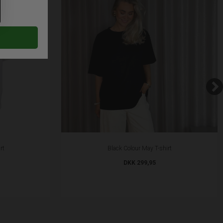
rt
Black Colour May T-shirt
DKK 299,95