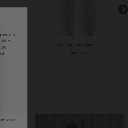
ukser
Copenhagen Luxe Casual Buks
DKK 399,95