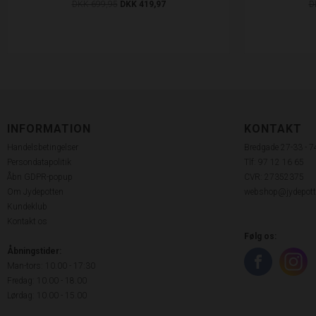
DKK 699,95
DKK 419,97
D
INFORMATION
KONTAKT
Handelsbetingelser
Bredgade 27-33 - 
Persondatapolitik
Tlf: 97 12 16 65
Åbn GDPR-popup
CVR: 27352375
Om Jydepotten
webshop@jydepott
Kundeklub
Kontakt os
Følg os:
Åbningstider:
Man-tors: 10.00 - 17:30
Fredag: 10.00 - 18.00
Lørdag: 10.00 - 15.00