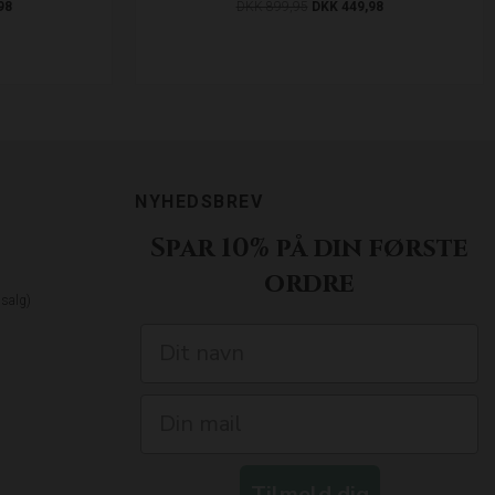
98
DKK 899,95
DKK 449,98
NYHEDSBREV
Spar 10% på din første
ordre
dsalg)
Tilmeld dig