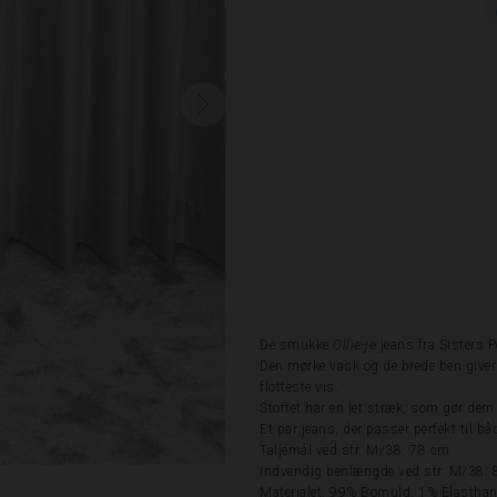
De smukke
Ollie-je
jeans fra Sisters 
Den mørke vask og de brede ben giver 
flotteste vis.
Stoffet har en let stræk, som gør de
Et par jeans, der passer perfekt til b
Taljemål ved str. M/38: 78 cm
Indvendig benlængde ved str. M/38:
Materialet: 99% Bomuld, 1% Elastha