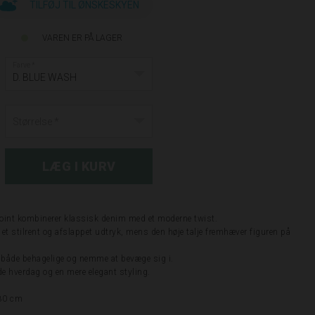
TILFØJ TIL ØNSKESKYEN
VAREN ER PÅ LAGER
Farve
D. BLUE WASH
Størrelse
Point kombinerer klassisk denim med et moderne twist.
et stilrent og afslappet udtryk, mens den høje talje fremhæver figuren på
m både behagelige og nemme at bevæge sig i.
åde hverdag og en mere elegant styling.
 80 cm
n