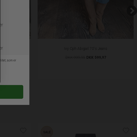
Ivy Cph Abigail 70's Jeans
DKK 999,95
DKK 599,97
SALE