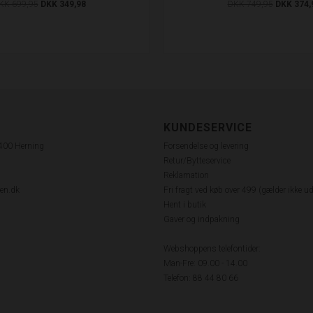
KK 699,95
DKK 349,98
DKK 749,95
DKK 374,
KUNDESERVICE
7400 Herning
Forsendelse og levering
Retur/Bytteservice
Reklamation
en.dk
Fri fragt ved køb over 499 (gælder ikke u
Hent i butik
Gaver og indpakning
Webshoppens telefontider:
Man-Fre: 09.00 - 14.00
Telefon: 88 44 80 66