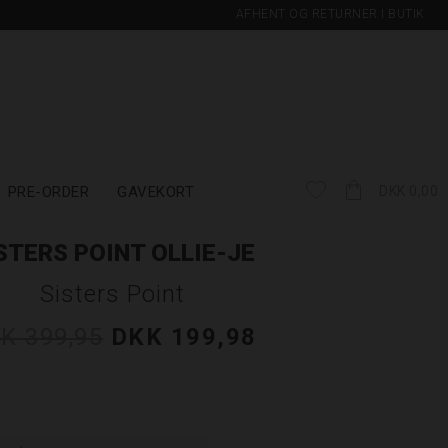
AFHENT OG RETURNER I BUTIK
PRE-ORDER
GAVEKORT
DKK 0,00
STERS POINT OLLIE-JE
Sisters Point
K 399,95
DKK 199,98