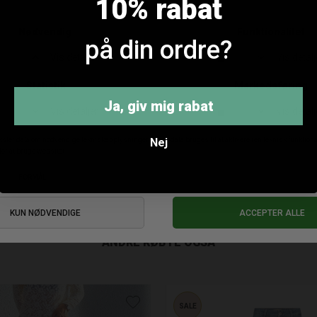
10% rabat
på din ordre?
Ja, giv mig rabat
Gossia Atla Jeans
Pbo Lia Jeans
DKK 899,95
DKK 899,95
Nej
ANDRE KØBTE OGSÅ
SALE