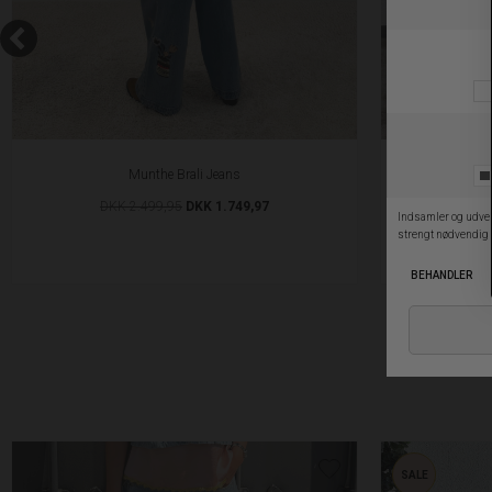
Munthe Brali Jeans
DKK 2.499,95
DKK 1.749,97
SALE