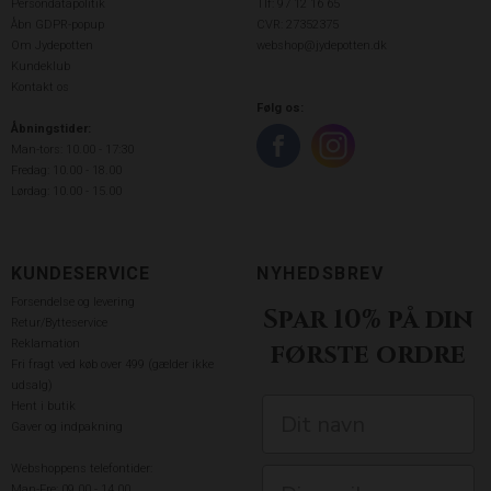
Persondatapolitik
Tlf: 97 12 16 65
Åbn GDPR-popup
CVR: 27352375
Om Jydepotten
webshop@jydepotten.dk
Kundeklub
Kontakt os
Følg os:
Åbningstider:
Man-tors: 10.00 - 17:30
Fredag: 10.00 - 18.00
Lørdag: 10.00 - 15.00
KUNDESERVICE
NYHEDSBREV
Forsendelse og levering
Spar 10% på din
Retur/Bytteservice
Reklamation
første ordre
Fri fragt ved køb over 499 (gælder ikke
udsalg)
Hent i butik
Gaver og indpakning
Webshoppens telefontider:
Man-Fre: 09.00 - 14.00