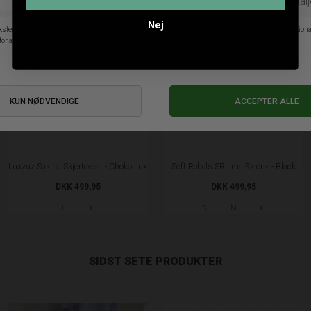
Nej
Luxzuz Sakina Skjortevest - Choko Lux
Soft Rebels SRLima Skjorte - Black
DKK 499,95
DKK 499,95
L
XL
S
M
XL
SIDST SETE PRODUKTER