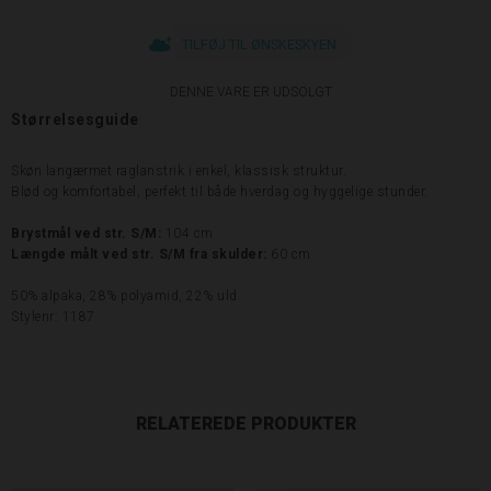
TILFØJ TIL ØNSKESKYEN
DENNE VARE ER UDSOLGT
Størrelsesguide
Skøn langærmet raglanstrik i enkel, klassisk struktur.
Blød og komfortabel, perfekt til både hverdag og hyggelige stunder.
Brystmål ved str. S/M:
104 cm
Længde målt ved str. S/M fra skulder:
60 cm
50% alpaka, 28% polyamid, 22% uld
Stylenr: 1187
RELATEREDE PRODUKTER