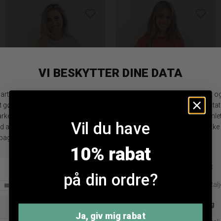
Copenhagen Luxe 9901S Strik - Beige
Copenhagen Luxe 9901S Strik - Coral
Vil du have
DKK 299,95
DKK 299,95
S/M
L/XL
S/M
L/XL
10% rabat
på din ordre?
ANDRE KØBTE OGSÅ
Ja, giv mig rabat