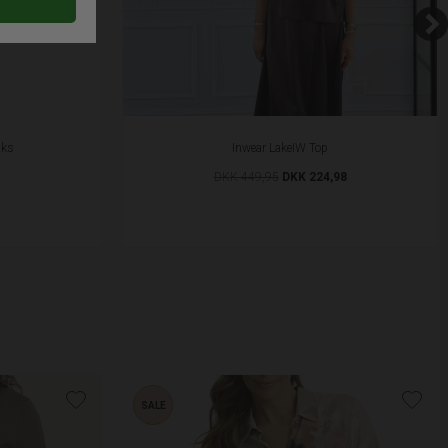
uks
Inwear LakeIW Top
DKK 449,95
DKK 224,98
SALE