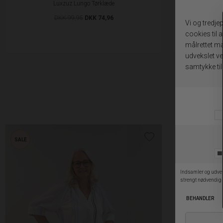
Luxzuz Lungo Tørklæde
Black C
DKK 99,95
DKK 74,96
SALE