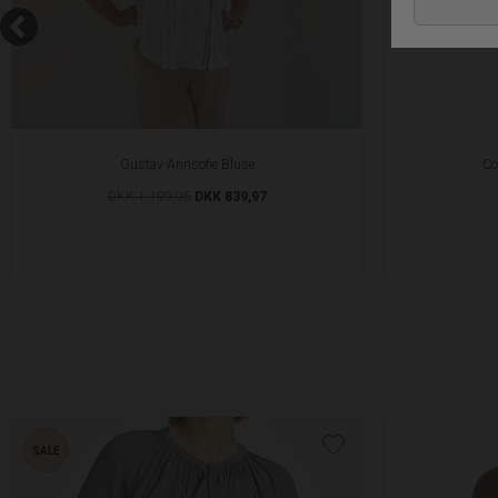
Gustav Annsofie Bluse
Co
DKK 1.199,95
DKK 839,97
SALE