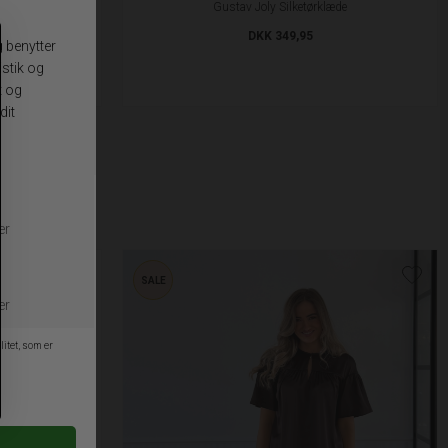
æde
Gustav Joly Silketørklæde
DKK 349,95
SALE