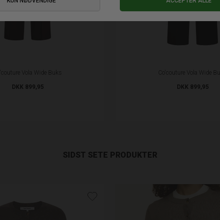
'couture Vola Wide Buks
Co'couture Vola Wide B
DKK 899,95
DKK 899,95
SIDST SETE PRODUKTER