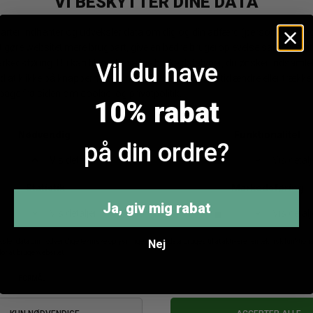
olour Claudine Mini Tørklæde
Gustav Joly Silketørkl
DKK 149,95
DKK 349,95
Vil du have
10% rabat
ANDRE KØBTE OGSÅ
på din ordre?
Ja, giv mig rabat
Nej