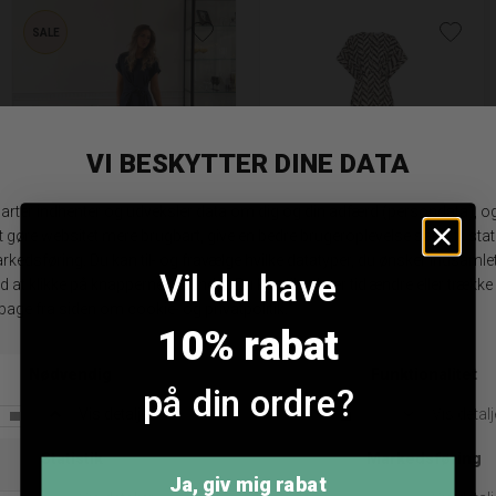
SALE
Infront Paloma Kjole
Co'couture Memphis Kjole
Vil du have
DKK 799,95
DKK 479,97
DKK 899,95
L
XS
M
L
10% rabat
på din ordre?
ANDRE KØBTE OGSÅ
Ja, giv mig rabat