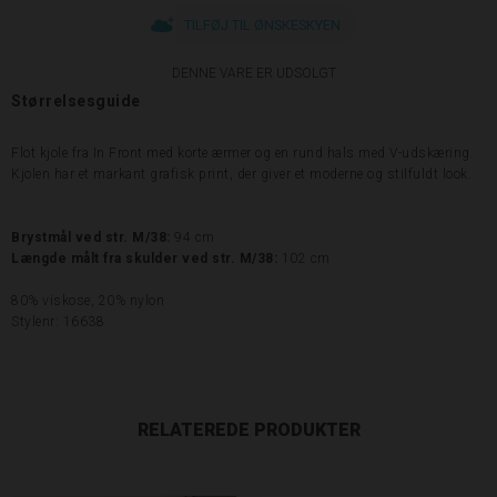
TILFØJ TIL ØNSKESKYEN
DENNE VARE ER UDSOLGT
Størrelsesguide
Flot kjole fra In Front med korte ærmer og en rund hals med V-udskæring.
Kjolen har et markant grafisk print, der giver et moderne og stilfuldt look.
Brystmål ved str. M/38:
94 cm
Længde målt fra skulder ved str. M/38:
102
cm
80% viskose, 20% nylon
Stylenr: 16638
RELATEREDE PRODUKTER