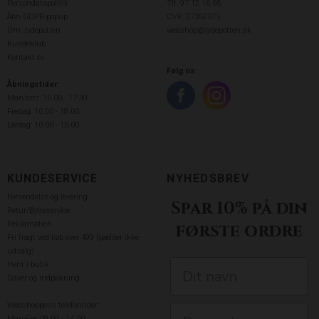
Persondatapolitik
Tlf: 97 12 16 65
Åbn GDPR-popup
CVR: 27352375
Om Jydepotten
webshop@jydepotten.dk
Kundeklub
Kontakt os
Følg os:
Åbningstider:
Man-tors: 10.00 - 17:30
Fredag: 10.00 - 18.00
Lørdag: 10.00 - 15.00
KUNDESERVICE
NYHEDSBREV
Forsendelse og levering
Spar 10% på din
Retur/Bytteservice
Reklamation
første ordre
Fri fragt ved køb over 499 (gælder ikke
udsalg)
Hent i butik
Gaver og indpakning
Webshoppens telefontider:
Man-Fre: 09.00 - 14.00