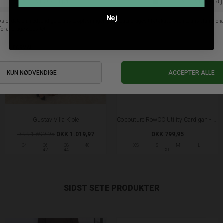
Nej
SALE
Gustav Vilja Kjole
Co'couture RowCC Utility Cardigan - Mink
DKK 1.699,95
DKK 1.019,97
DKK 799,95
34
36
38
40
XS
S
M
L
42
44
XL
SIDST SETE PRODUKTER