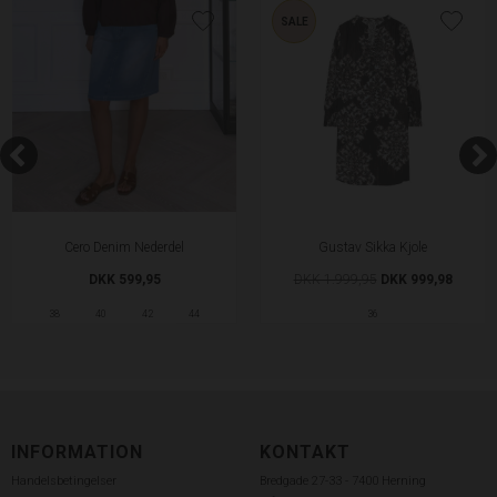
SALE
Cero Denim Nederdel
Gustav Sikka Kjole
DKK 599,95
DKK 1.999,95
DKK 999,98
38
40
42
44
36
INFORMATION
KONTAKT
Handelsbetingelser
Bredgade 27-33 - 7400 Herning