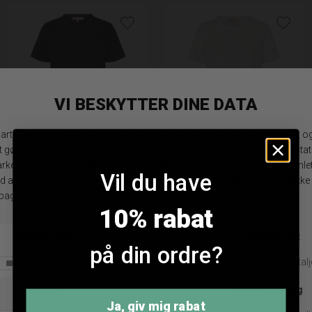
Soft Rebels SRHella T-shirt
Soft Rebels SRHella T-shirt
Vil du have
DKK 199,95
DKK 199,95
XS
S
M
XL
S
M
L
XL
XXL
XXL
10% rabat
på din ordre?
ANDRE KØBTE OGSÅ
Ja, giv mig rabat