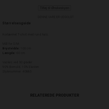
Tilføj til Ønskeskyen
DENNE VARE ER UDSOLGT
Størrelsesguide
Kortærmet T-shirt med rund hals.
Mål for S/M:
Brystvidde:
100 cm
Længde:
60 cm
Vaskes ved 30 grader
90% Bomuld, 10% Elasten
Stylenummer: 40885
RELATEREDE PRODUKTER