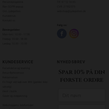
Persondatapolitik
Tlf: 97 12 16 65
Åbn GDPR-popup
CVR: 27352375
Om Jydepotten
webshop@jydepotten.dk
Kundeklub
Kontakt os
Følg os:
Åbningstider:
Man-tors: 10.00 - 17:30
Fredag: 10.00 - 18.00
Lørdag: 10.00 - 15.00
KUNDESERVICE
NYHEDSBREV
Forsendelse og levering
Spar 10% på din
Retur/Bytteservice
Reklamation
første ordre
Fri fragt ved køb over 499 (gælder ikke
udsalg)
Hent i butik
Gaver og indpakning
Webshoppens telefontider: