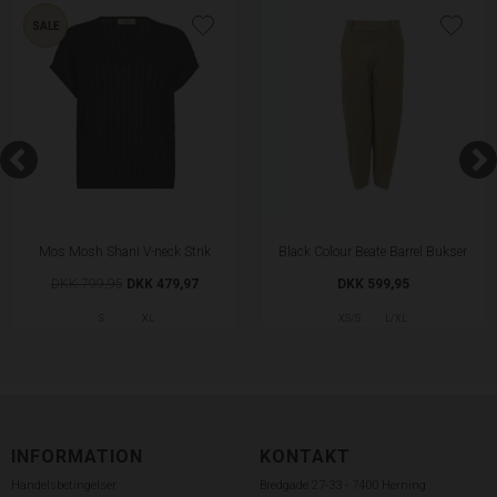
SALE
Mos Mosh Shani V-neck Strik
Black Colour Beate Barrel Bukser
DKK 799,95
DKK 479,97
DKK 599,95
S
XL
XS/S
L/XL
INFORMATION
KONTAKT
Handelsbetingelser
Bredgade 27-33 - 7400 Herning