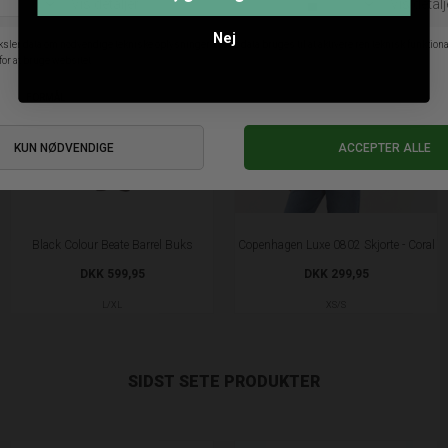
Nej
Black Colour Beate Barrel Buks
Copenhagen Luxe 0802 Skjorte - Coral
DKK 599,95
DKK 299,95
L/XL
XS/S
SIDST SETE PRODUKTER