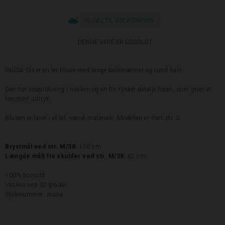
TILFØJ TIL ØNSKESKYEN
DENNE VARE ER UDSOLGT
INUSA-SH er en let bluse med lange ballonærmer og rund hals.
Den har knaplukning i nakken og en fin rynket detalje foran, som giver et
feminint udtryk.
Blusen er lavet i et let, vævet materiale. Modellen er iført str. S.
Brystmål ved str. M/38:
110 cm
Længde målt fra skulder ved str. M/38:
62 cm
100% bomuld
Vaskes ved 30 grader
Stylenummer: inusa