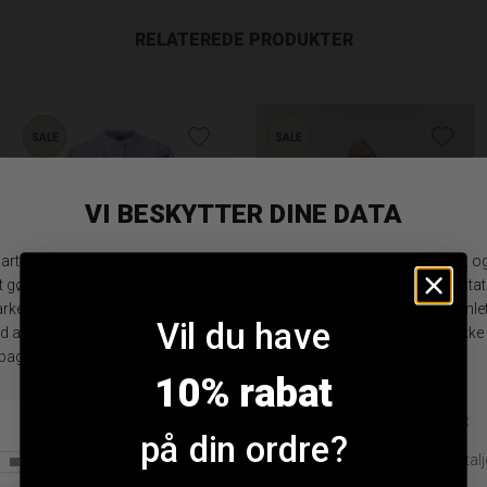
RELATEREDE PRODUKTER
SALE
SALE
Vil du have
Luxzuz Hanna Bluse
Gustav Annsofie Bluse
10% rabat
DKK 499,95
DKK 249,98
DKK 1.199,95
DKK 839,97
S
34
på din ordre?