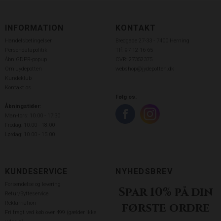
INFORMATION
KONTAKT
Handelsbetingelser
Bredgade 27-33 - 7400 Herning
Persondatapolitik
Tlf: 97 12 16 65
Åbn GDPR-popup
CVR: 27352375
Om Jydepotten
webshop@jydepotten.dk
Kundeklub
Kontakt os
Følg os:
Åbningstider:
Man-tors: 10.00 - 17:30
Fredag: 10.00 - 18.00
Lørdag: 10.00 - 15.00
KUNDESERVICE
NYHEDSBREV
Forsendelse og levering
Spar 10% på din
Retur/Bytteservice
Reklamation
første ordre
Fri fragt ved køb over 499 (gælder ikke