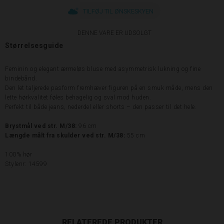
TILFØJ TIL ØNSKESKYEN
DENNE VARE ER UDSOLGT
Størrelsesguide
Feminin og elegant ærmeløs bluse med asymmetrisk lukning og fine
bindebånd.
Den let taljerede pasform fremhæver figuren på en smuk måde, mens den
lette hørkvalitet føles behagelig og sval mod huden.
Perfekt til både jeans, nederdel eller shorts – den passer til det hele.
Brystmål ved str. M/38:
96 cm
Længde målt fra skulder ved str. M/38:
55 cm
100% hør
Stylenr: 14599
RELATEREDE PRODUKTER