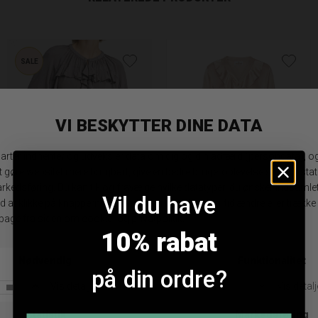
SALE
Vil du have
Gustav Annsofie Bluse
Karmamia Sophia Bluse
DKK 1.199,95
DKK 599,98
DKK 1.399,95
10% rabat
XS
S
M
L
34
XL
på din ordre?