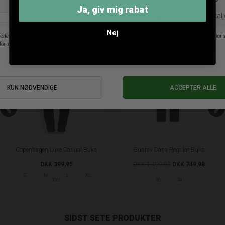
ANDRE KØBTE OGSÅ
Ja, giv mig rabat
Nej
SALE
Copenhagen Luxe Casual Buks
Gustav Dana Regular Buks
DKK 399,95
DKK 1.499,95
DKK 749,98
S
M
L
XL
XXL
36
34
SIDST SETE PRODUKTER