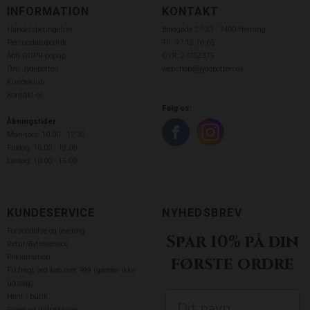
INFORMATION
KONTAKT
Handelsbetingelser
Bredgade 27-33 - 7400 Herning
Persondatapolitik
Tlf: 97 12 16 65
Åbn GDPR-popup
CVR: 27352375
Om Jydepotten
webshop@jydepotten.dk
Kundeklub
Kontakt os
Følg os:
Åbningstider:
Man-tors: 10.00 - 17:30
Fredag: 10.00 - 18.00
Lørdag: 10.00 - 15.00
KUNDESERVICE
NYHEDSBREV
Forsendelse og levering
Spar 10% på din
Retur/Bytteservice
Reklamation
første ordre
Fri fragt ved køb over 499 (gælder ikke
udsalg)
Hent i butik
Gaver og indpakning