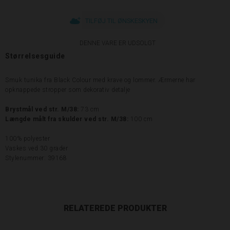
TILFØJ TIL ØNSKESKYEN
DENNE VARE ER UDSOLGT
Størrelsesguide
Smuk tunika fra Black Colour med krave og lommer. Ærmerne har
opknappede stropper som dekorativ detalje
Brystmål ved str. M/38:
73 cm
Længde målt fra skulder ved str. M/38:
100 cm
100% polyester
Vaskes ved 30 grader
Stylenummer: 39168
RELATEREDE PRODUKTER