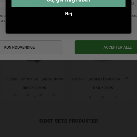
Nej
Gustav Harriet Kjole - Cream/Brown
Neo Noir Gardena Flower Kjole - Off-white
DKK 2.299,95
DKK 699,95
34
36
38
40
44
34
36
40
SIDST SETE PRODUKTER