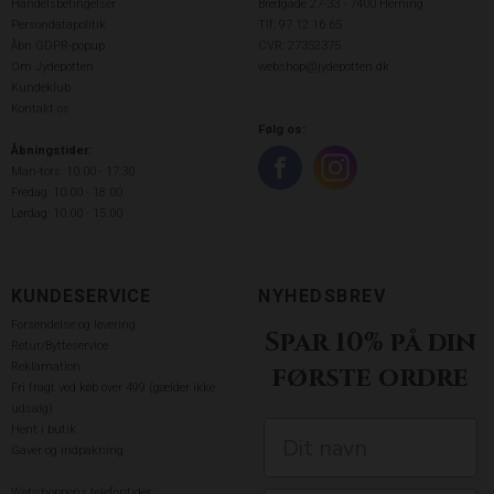
Handelsbetingelser
Bredgade 27-33 - 7400 Herning
Persondatapolitik
Tlf: 97 12 16 65
Åbn GDPR-popup
CVR: 27352375
Om Jydepotten
webshop@jydepotten.dk
Kundeklub
Kontakt os
Følg os:
Åbningstider:
Man-tors: 10.00 - 17:30
Fredag: 10.00 - 18.00
Lørdag: 10.00 - 15.00
KUNDESERVICE
NYHEDSBREV
Forsendelse og levering
Spar 10% på din
Retur/Bytteservice
Reklamation
første ordre
Fri fragt ved køb over 499 (gælder ikke
udsalg)
Hent i butik
Gaver og indpakning
Webshoppens telefontider: