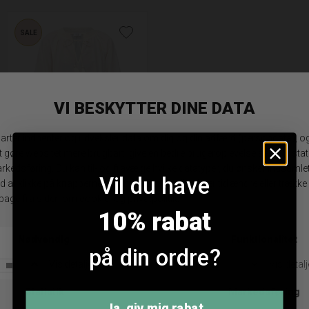
SALE
Love & Divine Love1504 Bluse
Vil du have
DKK 599,95
DKK 299,98
10% rabat
S
M
på din ordre?
ANDRE KØBTE OGSÅ
Ja, giv mig rabat