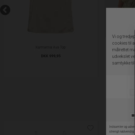
Karmamia Ava Top
DKK 999,95