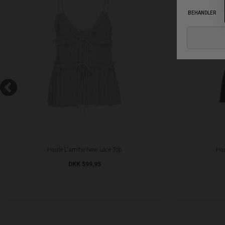
Haute L'amitie New Lace Top
Hau
DKK 599,95