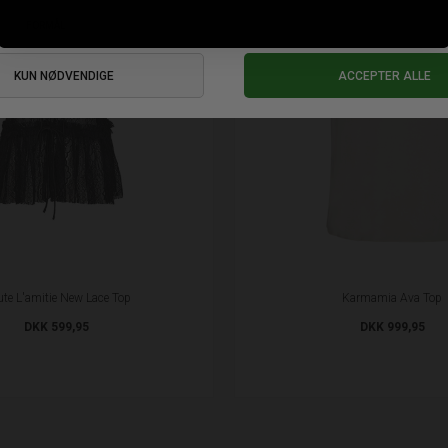
te L'amitie New Lace Top
Karmamia Ava Top
DKK 599,95
DKK 999,95