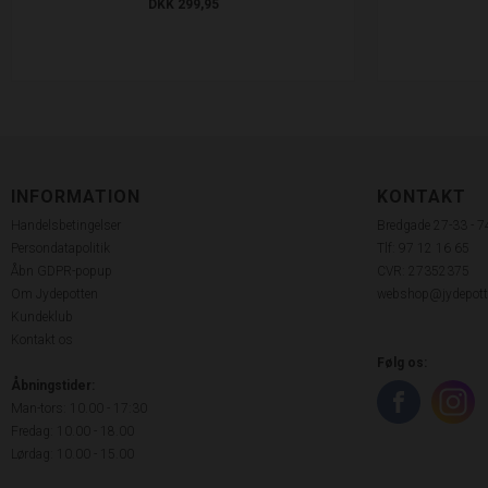
DKK 299,95
INFORMATION
KONTAKT
Handelsbetingelser
Bredgade 27-33 - 
Persondatapolitik
Tlf: 97 12 16 65
Åbn GDPR-popup
CVR: 27352375
Om Jydepotten
webshop@jydepott
Kundeklub
Kontakt os
Følg os:
Åbningstider:
Man-tors: 10.00 - 17:30
Fredag: 10.00 - 18.00
Lørdag: 10.00 - 15.00