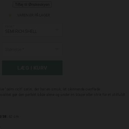
Tilføj til Ønskeskyen
VAREN ER PÅ LAGER
Farve
SEMI RICH SHELL
Størrelse
ve “semi rich" satin, der har en smuk, let skinnende overflade.
alitet gør den perfekt både alene og under en blazer eller strik for et stilfuldt
M/38:
62 cm
r