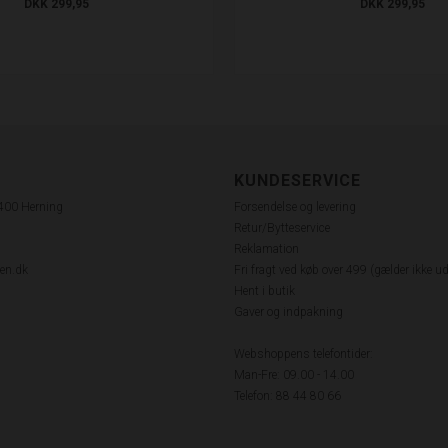
DKK 299,95
DKK 299,95
KUNDESERVICE
7400 Herning
Forsendelse og levering
Retur/Bytteservice
Reklamation
en.dk
Fri fragt ved køb over 499 (gælder ikke u
Hent i butik
Gaver og indpakning
Webshoppens telefontider:
Man-Fre: 09.00 - 14.00
Telefon: 88 44 80 66