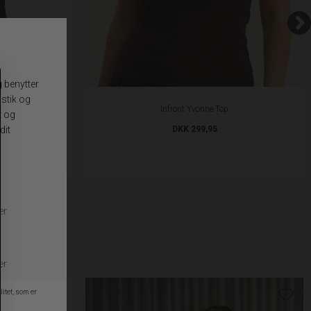
 Top
Infront Yvonne Top
DKK 299,95