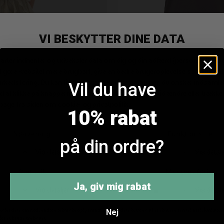
PBO Laco Top
Love & Divine Love445-2
Vil du have
DKK 999,95
DKK 249,95
10% rabat
på din ordre?
ANDRE KØBTE OGSÅ
Ja, giv mig rabat
Nej