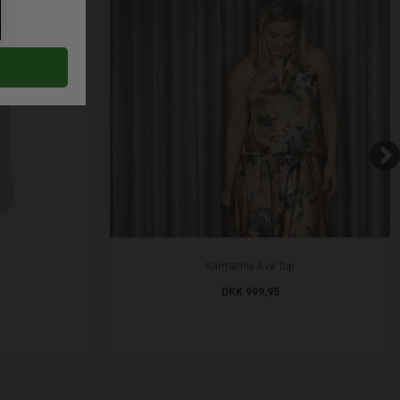
Karmamia Ava Top
DKK 999,95