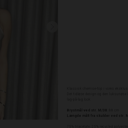
Klassisk chemise-top i vores eksklusi
Det tidløse design og den luksuriøse kv
lag-på-lag look.
Brystmål ved str. M/38
: 88 cm
Længde målt fra skulder ved str. 
75% triacetate, 25% recycled polyeste