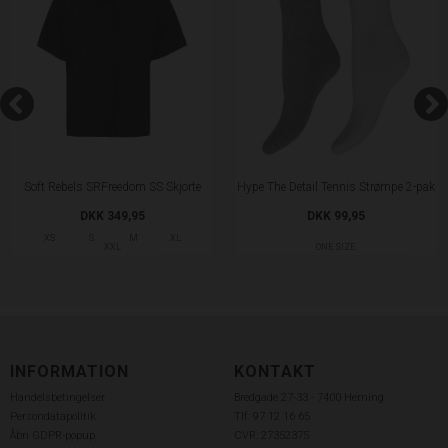
Soft Rebels SRFreedom SS Skjorte
Hype The Detail Tennis Strømpe 2-pak
DKK 349,95
DKK 99,95
XS
S
M
XL
XXL
ONE SIZE
INFORMATION
KONTAKT
Handelsbetingelser
Bredgade 27-33 - 7400 Herning
Persondatapolitik
Tlf: 97 12 16 65
Åbn GDPR-popup
CVR: 27352375