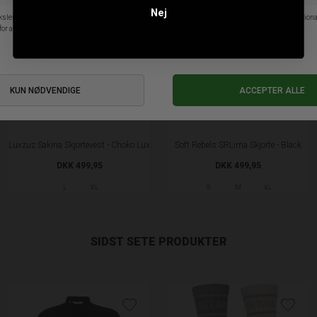
Nej
Luxzuz Sakina Skjortevest - Choko Lux
Soft Rebels SRLima Skjorte - Black
DKK 499,95
DKK 499,95
L
XL
S
M
XL
SIDST SETE PRODUKTER