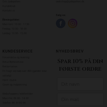
Om Jydepotten
webshop@jydepotten.dk
Kundeklub
Kontakt os
Følg os:
Åbningstider:
Man-tors: 10.00 - 17:30
Fredag: 10.00 - 18.00
Lørdag: 10.00 - 15.00
KUNDESERVICE
NYHEDSBREV
Forsendelse og levering
Spar 10% på din
Retur/Bytteservice
Reklamation
første ordre
Fri fragt ved køb over 499 (gælder ikke
udsalg)
Hent i butik
Gaver og indpakning
Webshoppens telefontider:
Man-Fre: 09.00 - 14.00
Telefon: 88 44 80 66