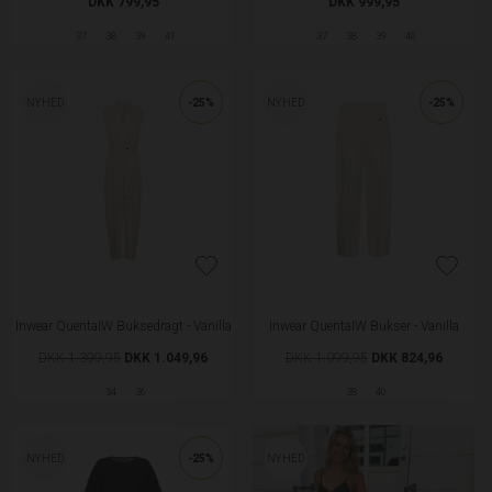
NYHED
NYHED
Love & Divine love1546 Skjorte - White/Brown
Love & Divine Love1517 T-shirt - Off White
DKK 499,95
DKK 349,95
XS
M
S
NYHED
NYHED