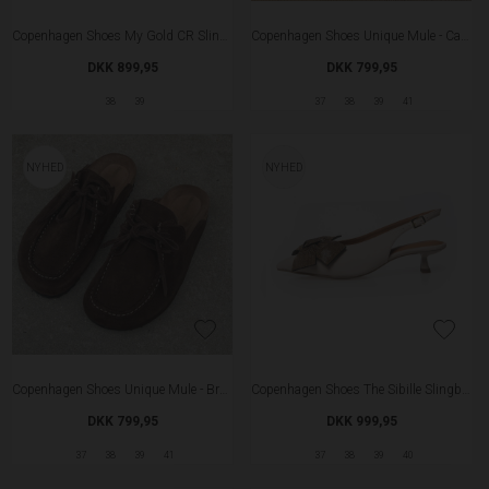
Copenhagen Shoes My Gold CR Slingback - Dark Brown
Copenhagen Shoes Unique Mule - Camel
DKK 899,95
DKK 799,95
38
39
37
38
39
41
NYHED
NYHED
Copenhagen Shoes Unique Mule - Brown
Copenhagen Shoes The Sibille Slingback - Cream
DKK 799,95
DKK 999,95
37
38
39
41
37
38
39
40