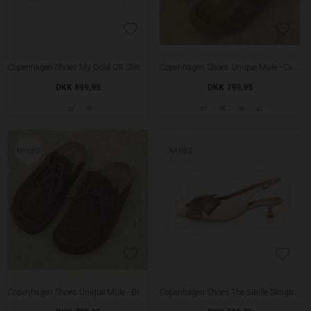
Haute L'amitie Neckline Logo T-shirt - New Blue
BTF Cashmere Pullover Med Collar - Hazelnut
DKK 449,95
DKK 899,95
XS
XL
M
L
XXL
NYHED
NYHED
Haute L'amitie Miley Denim Skjorte
Copenhagen Luxe 2318 Strik - Beige
DKK 999,95
DKK 299,95
XS
S/M
L/XL