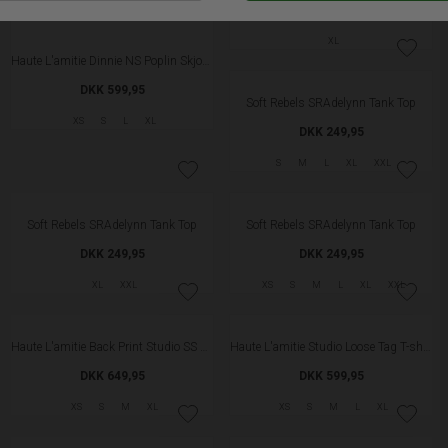
Haute L'amitie Dinnie NS Poplin Skjorte - White
Haute L'amitie Isolde Check Skjorte - Blue Check
DKK 599,95
DKK 599,95
XS
S
L
XL
XS
S
M
L
XL
NYHED
NYHED
Haute L'amitie Dinnie Mini Check Skjorte - Offwhite
Soft Rebels SRAdelynn Tank Top
DKK 599,95
DKK 249,95
XL
S
M
L
XL
XXL