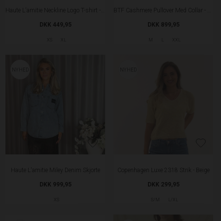
NYHED
NYHED
Soft Rebels SRAdelynn Tank Top
Soft Rebels SRAdelynn Tank Top
DKK 249,95
DKK 249,95
XL
XXL
XS
S
M
L
XL
XXL
NYHED
NYHED