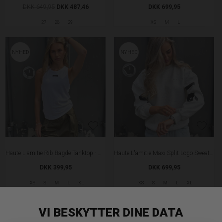
DKK 649,95
DKK 487,46
DKK 699,95
27
28
29
XS
M
L
NYHED
NYHED
Haute L'amitie Rib Bagde Tanktop - White
Haute L'amitie Maxi Split Logo Sweat - Pearl Melange
DKK 399,95
DKK 699,95
XS
S
M
L
XL
XS
S
M
L
XL
NYHED
NYHED