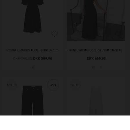
Copenhagen Shoes My Gold CR Slingback - Dark Brown
Copenhagen Shoes Unique Mule - Camel
DKK 899,95
DKK 799,95
38
39
37
38
39
41
NYHED
NYHED
Copenhagen Shoes Unique Mule - Brown
Copenhagen Shoes The Sibille Slingback - Cream
DKK 799,95
DKK 999,95