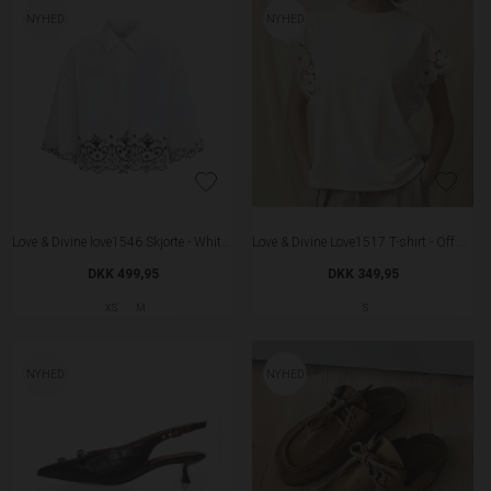
Haute L'amitie Back Print Studio SS Sweatshirt - Black
Haute L'amitie Studio Loose Tag T-shirt - Iced Rose
DKK 649,95
DKK 599,95
XS
S
M
XL
XS
S
M
L
XL
NYHED
NYHED