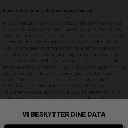
Black Colour - kontrastfyldte designs til enhver
Anette Skjødt Larsen er kvinden bag det danske brand Black Colour,
som er forholdvis ny på markedet med en opstart i 2009. Anette fik
sin inspiration på én af sine mange rejser, og da hun i sin tid startede
mærket, var det med et fokus på accessories. Siden da har Black
Colour udvidet deres sortiment, som nu tæller alt fra accessories til
tørklæder og senest med et fokus på tøj. Hos Jydepotten har vi især
kastet vores kærlighed efter mærket grundet deres evne til at skabe
styles med masser af kontraster, men altid med et fokus på feminine
designs, der følger tidens trends uden at glemme de klassiske
touches. Black Colour er, trods navnet, ikke et farveforskrækket
brand og tøjet taler især til kvinden, som ikke er bange for at skille sig
lidt ud, men de tidløse valg af farver er også målrette kvinden, som
elsker designs med øje for hverdagsluksus. Anette Skjødt Larsens
tilgang til design er også, at de skal være for alle, der har lyst, derfor
er Black Colour også et mærke, der er prismæssigt fair uden at gå på
kompromis med kvaliteten.