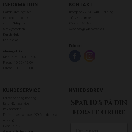
INFORMATION
KONTAKT
Handelsbetingelser
Bredgade 27-33 - 7400 Herning
Persondatapolitik
Tlf: 97 12 16 65
Åbn GDPR-popup
CVR: 27352375
Om Jydepotten
webshop@jydepotten.dk
Kundeklub
Kontakt os
Følg os:
Åbningstider:
Man-tors: 10.00 - 17:30
Fredag: 10.00 - 18.00
Lørdag: 10.00 - 15.00
KUNDESERVICE
NYHEDSBREV
Forsendelse og levering
Spar 10% på din
Retur/Bytteservice
Reklamation
første ordre
Fri fragt ved køb over 499 (gælder ikke
udsalg)
Hent i butik
Gaver og indpakning