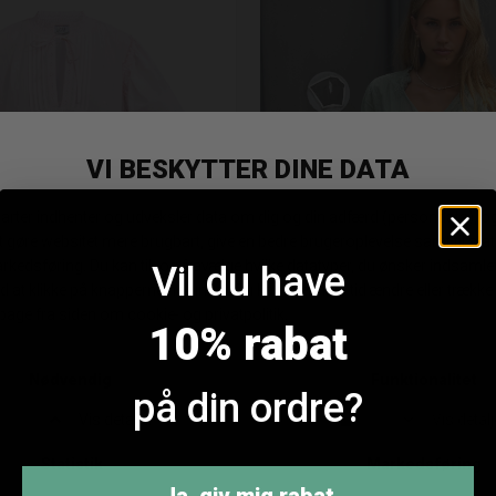
Vil du have
10% rabat
e & Divine Love1530 Bluse
Continue Emma Bluse - 
DKK 499,95
DKK 399,95
på din ordre?