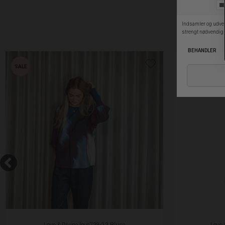
SALE
Love & Divine love738-23 Bluse
Love 