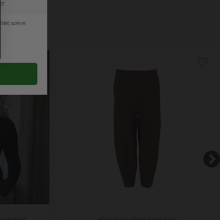
use 600-14
Black Colour Beate Barrel Buks