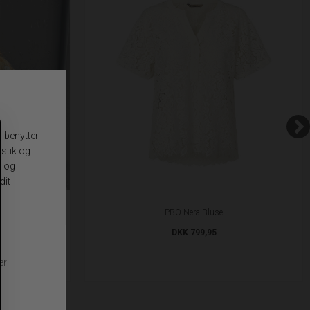
Army
PBO Nera Bluse
DKK 799,95