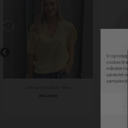
Continue Emma Bluse - Yellow
Lov
DKK 399,95