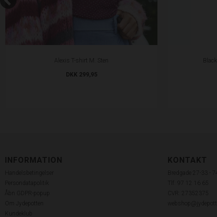
Alexis T-shirt M. Sten
Black
DKK 299,95
INFORMATION
KONTAKT
Handelsbetingelser
Bredgade 27-33 - 
Persondatapolitik
Tlf: 97 12 16 65
Åbn GDPR-popup
CVR: 27352375
Om Jydepotten
webshop@jydepott
Kundeklub