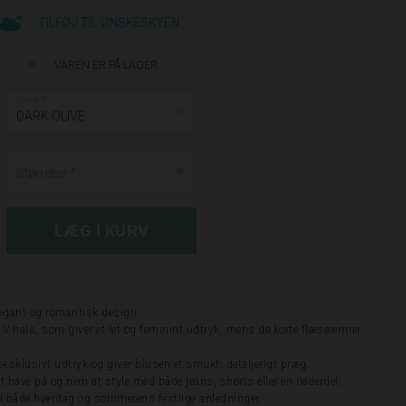
TILFØJ TIL ØNSKESKYEN
VAREN ER PÅ LAGER
Farve
DARK OLIVE
Størrelse
elegant og romantisk design.
 V-hals, som giver et let og feminint udtryk, mens de korte flæseærmer
 eksklusivt udtryk og giver blusen et smukt, detaljerigt præg.
t have på og nem at style med både jeans, shorts eller en nederdel.
til både hverdag og sommerens festlige anledninger.