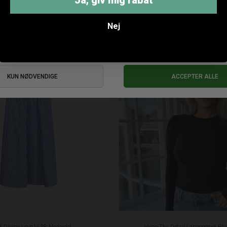
Ja, giv mig rabat
ANDRE KØBTE OGSÅ
Nej
& Divine Love1538 Nederdel
Hype The Detail Langærmet Bl