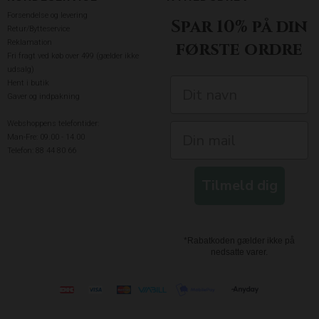
Forsendelse og levering
Spar 10% på din
Retur/Bytteservice
Reklamation
første ordre
Fri fragt ved køb over 499 (gælder ikke
udsalg)
Hent i butik
Gaver og indpakning
Webshoppens telefontider:
Man-Fre: 09.00 - 14.00
Telefon: 88 44 80 66
Tilmeld dig
*Rabatkoden gælder ikke på
nedsatte varer.