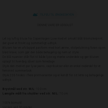
TILFØJ TIL ØNSKESKYEN
DENNE VARE ER UDSOLGT
Let og luftig bluse fra Copenhagen Luxe med et smukt blåt blomsterprint,
der giver et friskt og sommerligt udtryk.
Blusen har en afslappet pasform med kort ærme, stolpelukning foran og en
blød krave, som gør den både behagelig og nem at style.
De blå nuancer står flot til både lyse og mørke underdele og gør blusen
oplagt til hverdag såvel som feriedage.
Style den med et par lyse jeans, capribukser eller en enkel nederdel for et
feminint sommerlook.
Style 226 findes i flere printvarianter og er kendt for sit lette og behagelige
udtryk.
Brystmål ved str.
M/L:
120 cm
Længde målt fra skulder ved str. M/L:
70 cm
100% bomuld
Vaskes ved 30 grader