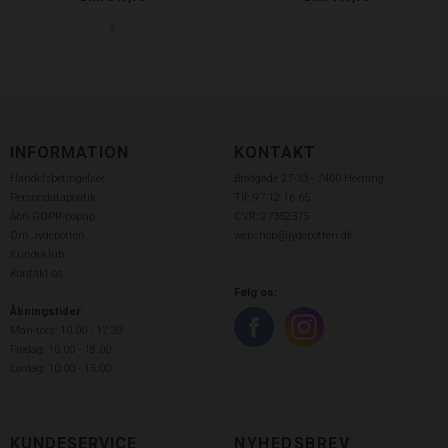
S
INFORMATION
KONTAKT
Handelsbetingelser
Bredgade 27-33 - 7400 Herning
Persondatapolitik
Tlf: 97 12 16 65
Åbn GDPR-popup
CVR: 27352375
Om Jydepotten
webshop@jydepotten.dk
Kundeklub
Kontakt os
Følg os:
Åbningstider:
Man-tors: 10.00 - 17:30
Fredag: 10.00 - 18.00
Lørdag: 10.00 - 15.00
KUNDESERVICE
NYHEDSBREV