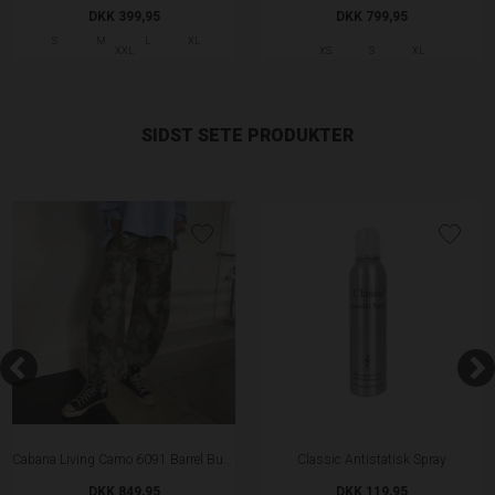
DKK 399,95
DKK 799,95
S
M
L
XL
XXL
XS
S
XL
SIDST SETE PRODUKTER
Cabana Living Camo 6091 Barrel Bukser
Classic Antistatisk Spray
DKK 849,95
DKK 119,95