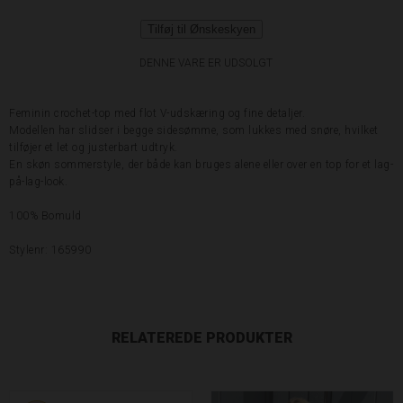
Tilføj til Ønskeskyen
DENNE VARE ER UDSOLGT
Feminin crochet-top med flot V-udskæring og fine detaljer.
Modellen har slidser i begge sidesømme, som lukkes med snøre, hvilket
tilføjer et let og justerbart udtryk.
En skøn sommerstyle, der både kan bruges alene eller over en top for et lag-
på-lag-look.
100% Bomuld
Stylenr: 165990
RELATEREDE PRODUKTER