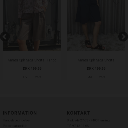
Amaze Cph Saga Shorts - Fango
Amaze Cph Saga Shorts
DKK 499,95
DKK 499,95
L/XL
XS/S
M/L
XS/S
INFORMATION
KONTAKT
Handelsbetingelser
Bredgade 27-33 - 7400 Herning
Persondatapolitik
Tlf: 97 12 16 65