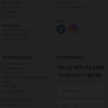
Åbn GDPR-popup
CVR: 27352375
Om Jydepotten
webshop@jydepotten.dk
Kundeklub
Kontakt os
Følg os:
Åbningstider:
Man-tors: 10.00 - 17:30
Fredag: 10.00 - 18.00
Lørdag: 10.00 - 15.00
KUNDESERVICE
NYHEDSBREV
Forsendelse og levering
Spar 10% på din
Retur/Bytteservice
Reklamation
første ordre
Fri fragt ved køb over 499 (gælder ikke
udsalg)
Hent i butik
Gaver og indpakning
Webshoppens telefontider:
Man-Fre: 09.00 - 14.00