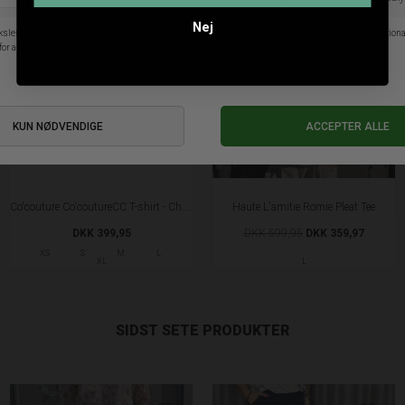
SALE
Nej
Co'couture Co'coutureCC T-shirt - Chocolate Plum
Haute L'amitie Romie Pleat Tee
DKK 399,95
DKK 599,95
DKK 359,97
XS
S
M
L
XL
L
SIDST SETE PRODUKTER