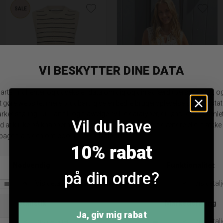
SALE
Inwear NelliIW Vest
Co'couture Kelly Crochet Top
Vil du have
DKK 599,95
DKK 449,96
DKK 499,95
S
M
XL
S
L
10% rabat
på din ordre?
ANDRE KØBTE OGSÅ
Ja, giv mig rabat