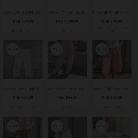
Love & Divine love1560 Kjole - Earth
Tim & Simonsen Belicia Sandal - Platino
Tim & Simonsen Anine Sandal - Platino
DKK 699,95
DKK 1.099,95
DKK 899,95
36
37
38
39
XS
S
M
L
39
41
41
NYHED
NYHED
NYHED
Cabana Living Unito Barrel Bukser - White
Amaze Cph Bailee Bukser - Antigue Rose
Amaze Cph Saga Shorts - Pink Power
DKK 849,95
DKK 599,95
DKK 499,95
S
M
L
XL
ONE SIZE
XS/S
L/XL
NYHED
NYHED
NYHED