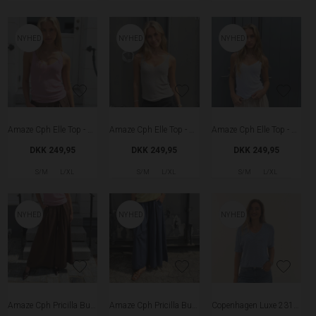
NYHED
NYHED
NYHED
Amaze Cph Elle Top - Rose
Amaze Cph Elle Top - Fango
Amaze Cph Elle Top - White
DKK 249,95
DKK 249,95
DKK 249,95
S/M
L/XL
S/M
L/XL
S/M
L/XL
NYHED
NYHED
NYHED
Amaze Cph Pricilla Buksenederdel - Coffee
Amaze Cph Pricilla Buksenederdel - Blue
Copenhagen Luxe 2318 Strik - Light Blue