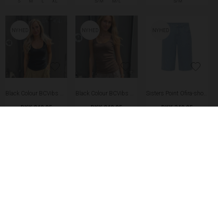
S
M
L
XL
S/M
M/L
S/M
NYHED
NYHED
NYHED
Black Colour BCVibs Rib Tanktop - Black
Black Colour BCVibs Rib Tanktop - Espresso
Sisters Point Ofira-sho2 Shorts - Denim Stripe
DKK 249,95
DKK 249,95
DKK 349,95
S/M
L/XL
S/M
M
NYHED
NYHED
NYHED
Black Colour BCMay V-neck Top - Black
Sisters Point Gisela-dr35 Kjole - Straw Flowers
Black Colour BCSamos Bluse - Black