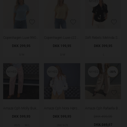
NYHED
Copenhagen Luxe 9901 Strik - Light Blue
Copenhagen Luxe c2201 Strik - Beige
Soft Rebels Melinda Skjorte
DKK 299,95
DKK 199,95
DKK 399,95
S/M
S/M
L
NYHED
NYHED
NYHED
-30%
Amaze Cph Molly Bukser - Rose Baby
Amaze Cph Nora Hørskjorte - White
Amaze Cph Rafaella Bukser - Champagne
DKK 599,95
DKK 599,95
DKK 499,95
DKK 349,97
XS/S
M/L
ONE SIZE
ONE SIZE