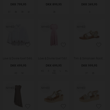
DKK 799,95
DKK 899,95
DKK 349,95
37
38
39
41
39
S
NYHED
NYHED
NYHED
Love & Divine love1546 Skjorte - White/Brown
Love & Divine love1561 Kjole - Mauve
Tim & Simonsen Rosita Sandal - Platino
DKK 499,95
DKK 699,95
DKK 999,95
XS
S
M
L
XL
XS
M
XXL
37
38
NYHED
NYHED
NYHED