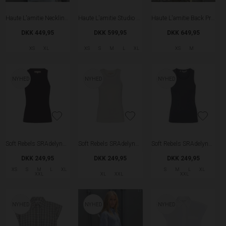
Haute L'amitie Neckline Logo T-shirt - New Blue
Haute L'amitie Studio Loose Tag T-shirt - Iced Rose
Haute L'amitie Back Print Studio SS Sweatshirt - Black
DKK 449,95
DKK 599,95
DKK 649,95
XS
XL
XS
S
M
L
XL
XS
M
NYHED
NYHED
NYHED
Soft Rebels SRAdelynn Tank Top
Soft Rebels SRAdelynn Tank Top
Soft Rebels SRAdelynn Tank Top
DKK 249,95
DKK 249,95
DKK 249,95
XS
S
M
L
XL
S
M
L
XL
XXL
XL
XXL
XXL
NYHED
NYHED
NYHED