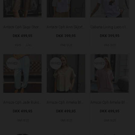
Amaze Cph Saga Shorts - Fango
Amaze Cph Ann Skjorte - White
Cabana Living Luco c100 T-shirt - White
DKK 499,95
DKK 399,95
DKK 399,95
XS/S
L/XL
ONE SIZE
ONE SIZE
NYHED
NYHED
NYHED
Amaze Cph Jade Bukser - Light Blue
Amaze Cph Amelia Bluse - Sand
Amaze Cph Amelia Bluse - Antique Rose
DKK 499,95
DKK 499,95
DKK 499,95
ONE SIZE
ONE SIZE
ONE SIZE