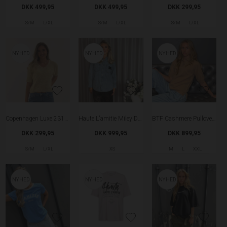
DKK 499,95
DKK 499,95
DKK 299,95
S/M
L/XL
S/M
L/XL
S/M
L/XL
NYHED
NYHED
NYHED
Copenhagen Luxe 2318 Strik - Beige
Haute L'amitie Miley Denim Skjorte
BTF Cashmere Pullover Med Collar - Hazelnut
DKK 299,95
DKK 999,95
DKK 899,95
S/M
L/XL
XS
M
L
XXL
NYHED
NYHED
NYHED