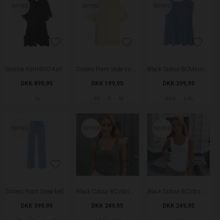
NYHED
NYHED
NYHED
Gossia AstridGO Kjole - Black
Sisters Point Veda-ss T-shirt - Straw
Black Colour BCMinnie Denim Top - Denim
DKK 899,95
DKK 199,95
DKK 399,95
XL
XS
S
M
XS/S
L/XL
NYHED
NYHED
NYHED
Sisters Point Onea-belt.je9 Bukser - Denim Blue
Black Colour BCVibs Rib Tanktop - Army
Black Colour BCVibs Rib Tanktop - Off white
DKK 399,95
DKK 249,95
DKK 249,95